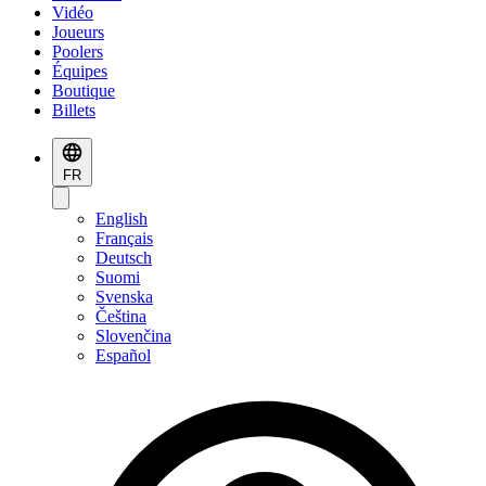
Vidéo
Joueurs
Poolers
Équipes
Boutique
Billets
FR
English
Français
Deutsch
Suomi
Svenska
Čeština
Slovenčina
Español