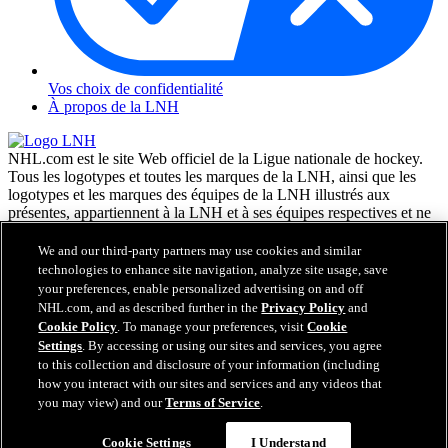
Vos choix de confidentialité
À propos de la LNH
NHL.com est le site Web officiel de la Ligue nationale de hockey.
Tous les logotypes et toutes les marques de la LNH, ainsi que les
logotypes et les marques des équipes de la LNH illustrés aux
présentes, appartiennent à la LNH et à ses équipes respectives et ne
peuvent être reproduits sans le consentement préalable écrit de NHL
Enterprises, L.P. © LNH 2026. Tous droits réservés. Tous les
We and our third-party partners may use cookies and similar
chandails d'équipe de la LNH personnalisés avec les noms des
technologies to enhance site navigation, analyze site usage, save
joueurs de la LNH et leurs numéros sont officiellement sous license
your preferences, enable personalized advertising on and off
de la LNH et de l'AJLNH. Le mot servant de marque Zamboni et la
NHL.com, and as described further in the
Privacy Policy
and
configuration de la surfaceuse Zamboni sont des marques de
Cookie Policy
. To manage your preferences, visit
Cookie
commerce déposées de Frank J. Zamboni & Co., Inc. © Frank J.
Settings
. By accessing or using our sites and services, you agree
Zamboni & Co., Inc. 2026. Tous droits réservés. Toute autre marque
to this collection and disclosure of your information (including
déposée ou tout droit d'auteur d'une tierce partie sont la propriété de
how you interact with our sites and services and any videos that
leurs auteurs respectifs. Tous droits réservés.
you may view) and our
Terms of Service
.
Cookie Settings
I Understand