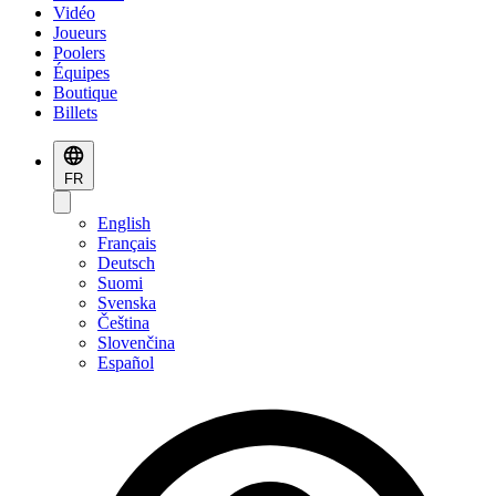
Vidéo
Joueurs
Poolers
Équipes
Boutique
Billets
FR
English
Français
Deutsch
Suomi
Svenska
Čeština
Slovenčina
Español