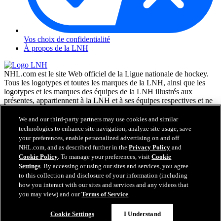
Vos choix de confidentialité
À propos de la LNH
NHL.com est le site Web officiel de la Ligue nationale de hockey.
Tous les logotypes et toutes les marques de la LNH, ainsi que les
logotypes et les marques des équipes de la LNH illustrés aux
présentes, appartiennent à la LNH et à ses équipes respectives et ne
peuvent être reproduits sans le consentement préalable écrit de NHL
Enterprises, L.P. © LNH 2026. Tous droits réservés. Tous les
We and our third-party partners may use cookies and similar
chandails d'équipe de la LNH personnalisés avec les noms des
technologies to enhance site navigation, analyze site usage, save
joueurs de la LNH et leurs numéros sont officiellement sous license
your preferences, enable personalized advertising on and off
de la LNH et de l'AJLNH. Le mot servant de marque Zamboni et la
NHL.com, and as described further in the
Privacy Policy
and
configuration de la surfaceuse Zamboni sont des marques de
Cookie Policy
. To manage your preferences, visit
Cookie
commerce déposées de Frank J. Zamboni & Co., Inc. © Frank J.
Settings
. By accessing or using our sites and services, you agree
Zamboni & Co., Inc. 2026. Tous droits réservés. Toute autre marque
to this collection and disclosure of your information (including
déposée ou tout droit d'auteur d'une tierce partie sont la propriété de
how you interact with our sites and services and any videos that
leurs auteurs respectifs. Tous droits réservés.
you may view) and our
Terms of Service
.
Cookie Settings
I Understand