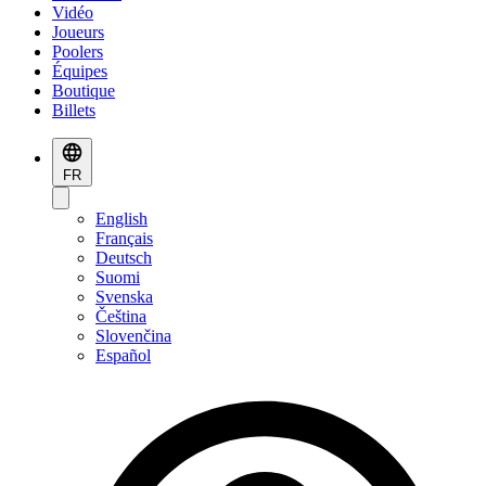
Vidéo
Joueurs
Poolers
Équipes
Boutique
Billets
FR
English
Français
Deutsch
Suomi
Svenska
Čeština
Slovenčina
Español