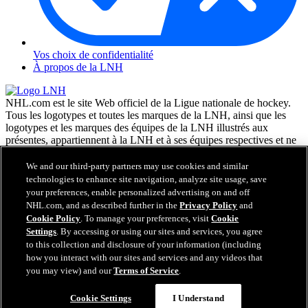
Vos choix de confidentialité
À propos de la LNH
NHL.com est le site Web officiel de la Ligue nationale de hockey.
Tous les logotypes et toutes les marques de la LNH, ainsi que les
logotypes et les marques des équipes de la LNH illustrés aux
présentes, appartiennent à la LNH et à ses équipes respectives et ne
peuvent être reproduits sans le consentement préalable écrit de NHL
Enterprises, L.P. © LNH 2026. Tous droits réservés. Tous les
We and our third-party partners may use cookies and similar
chandails d'équipe de la LNH personnalisés avec les noms des
technologies to enhance site navigation, analyze site usage, save
joueurs de la LNH et leurs numéros sont officiellement sous license
your preferences, enable personalized advertising on and off
de la LNH et de l'AJLNH. Le mot servant de marque Zamboni et la
NHL.com, and as described further in the
Privacy Policy
and
configuration de la surfaceuse Zamboni sont des marques de
Cookie Policy
. To manage your preferences, visit
Cookie
commerce déposées de Frank J. Zamboni & Co., Inc. © Frank J.
Settings
. By accessing or using our sites and services, you agree
Zamboni & Co., Inc. 2026. Tous droits réservés. Toute autre marque
to this collection and disclosure of your information (including
déposée ou tout droit d'auteur d'une tierce partie sont la propriété de
how you interact with our sites and services and any videos that
leurs auteurs respectifs. Tous droits réservés.
you may view) and our
Terms of Service
.
Cookie Settings
I Understand