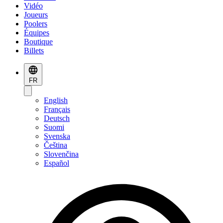
Vidéo
Joueurs
Poolers
Équipes
Boutique
Billets
FR
English
Français
Deutsch
Suomi
Svenska
Čeština
Slovenčina
Español