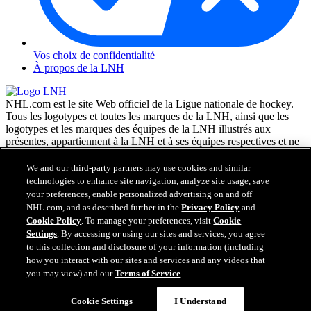
Vos choix de confidentialité
À propos de la LNH
NHL.com est le site Web officiel de la Ligue nationale de hockey.
Tous les logotypes et toutes les marques de la LNH, ainsi que les
logotypes et les marques des équipes de la LNH illustrés aux
présentes, appartiennent à la LNH et à ses équipes respectives et ne
peuvent être reproduits sans le consentement préalable écrit de NHL
Enterprises, L.P. © LNH 2026. Tous droits réservés. Tous les
We and our third-party partners may use cookies and similar
chandails d'équipe de la LNH personnalisés avec les noms des
technologies to enhance site navigation, analyze site usage, save
joueurs de la LNH et leurs numéros sont officiellement sous license
your preferences, enable personalized advertising on and off
de la LNH et de l'AJLNH. Le mot servant de marque Zamboni et la
NHL.com, and as described further in the
Privacy Policy
and
configuration de la surfaceuse Zamboni sont des marques de
Cookie Policy
. To manage your preferences, visit
Cookie
commerce déposées de Frank J. Zamboni & Co., Inc. © Frank J.
Settings
. By accessing or using our sites and services, you agree
Zamboni & Co., Inc. 2026. Tous droits réservés. Toute autre marque
to this collection and disclosure of your information (including
déposée ou tout droit d'auteur d'une tierce partie sont la propriété de
how you interact with our sites and services and any videos that
leurs auteurs respectifs. Tous droits réservés.
you may view) and our
Terms of Service
.
Cookie Settings
I Understand