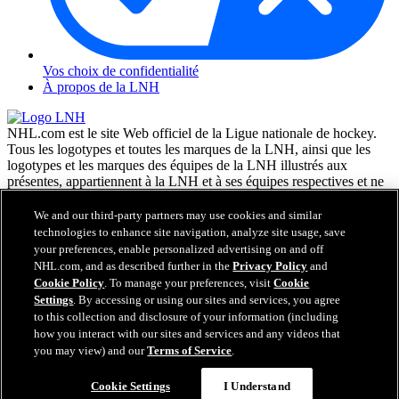
Vos choix de confidentialité
À propos de la LNH
NHL.com est le site Web officiel de la Ligue nationale de hockey.
Tous les logotypes et toutes les marques de la LNH, ainsi que les
logotypes et les marques des équipes de la LNH illustrés aux
présentes, appartiennent à la LNH et à ses équipes respectives et ne
peuvent être reproduits sans le consentement préalable écrit de NHL
Enterprises, L.P. © LNH 2026. Tous droits réservés. Tous les
We and our third-party partners may use cookies and similar
chandails d'équipe de la LNH personnalisés avec les noms des
technologies to enhance site navigation, analyze site usage, save
joueurs de la LNH et leurs numéros sont officiellement sous license
your preferences, enable personalized advertising on and off
de la LNH et de l'AJLNH. Le mot servant de marque Zamboni et la
NHL.com, and as described further in the
Privacy Policy
and
configuration de la surfaceuse Zamboni sont des marques de
Cookie Policy
. To manage your preferences, visit
Cookie
commerce déposées de Frank J. Zamboni & Co., Inc. © Frank J.
Settings
. By accessing or using our sites and services, you agree
Zamboni & Co., Inc. 2026. Tous droits réservés. Toute autre marque
to this collection and disclosure of your information (including
déposée ou tout droit d'auteur d'une tierce partie sont la propriété de
how you interact with our sites and services and any videos that
leurs auteurs respectifs. Tous droits réservés.
you may view) and our
Terms of Service
.
Cookie Settings
I Understand