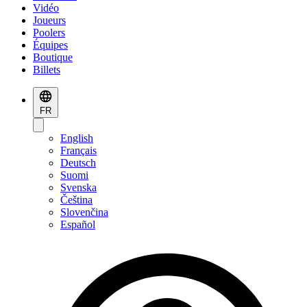
Vidéo
Joueurs
Poolers
Équipes
Boutique
Billets
FR
English
Français
Deutsch
Suomi
Svenska
Čeština
Slovenčina
Español