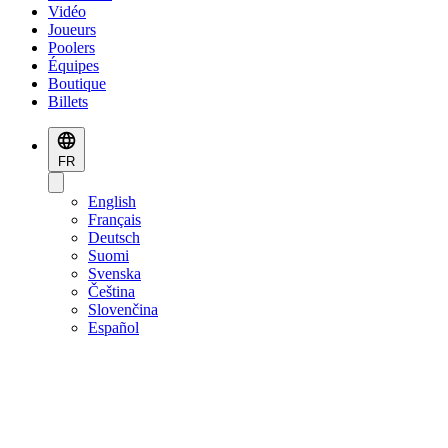
Vidéo
Joueurs
Poolers
Équipes
Boutique
Billets
FR
English
Français
Deutsch
Suomi
Svenska
Čeština
Slovenčina
Español