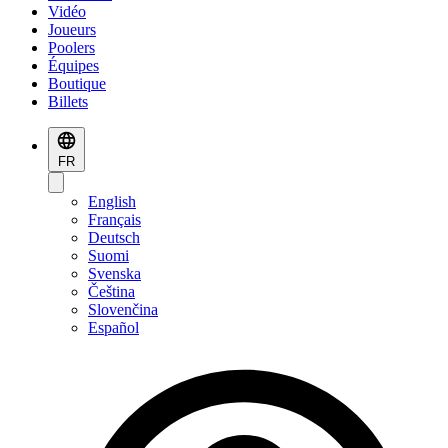
Vidéo
Joueurs
Poolers
Équipes
Boutique
Billets
FR
English
Français
Deutsch
Suomi
Svenska
Čeština
Slovenčina
Español