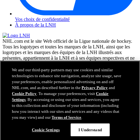
Vos choix de confidentialité
À propos de la LNH
NHL.com est le site Web officiel de la Ligue nationale de hockey.
Tous les logotypes et toutes les marques de la LNH, ainsi que les
logotypes et les marques des équipes de la LNH illustrés aux
présentes, appartiennent à la LNH et à ses équipes respectives et ne
peuvent être reproduits sans le consentement préalable écrit de NHL
Enterprises, L.P. © LNH 2026. Tous droits réservés. Tous les
We and our third-party partners may use cookies and similar
chandails d'équipe de la LNH personnalisés avec les noms des
technologies to enhance site navigation, analyze site usage, save
joueurs de la LNH et leurs numéros sont officiellement sous license
your preferences, enable personalized advertising on and off
de la LNH et de l'AJLNH. Le mot servant de marque Zamboni et la
NHL.com, and as described further in the
Privacy Policy
and
configuration de la surfaceuse Zamboni sont des marques de
Cookie Policy
. To manage your preferences, visit
Cookie
commerce déposées de Frank J. Zamboni & Co., Inc. © Frank J.
Settings
. By accessing or using our sites and services, you agree
Zamboni & Co., Inc. 2026. Tous droits réservés. Toute autre marque
to this collection and disclosure of your information (including
déposée ou tout droit d'auteur d'une tierce partie sont la propriété de
how you interact with our sites and services and any videos that
leurs auteurs respectifs. Tous droits réservés.
you may view) and our
Terms of Service
.
Cookie Settings
I Understand
Fermer