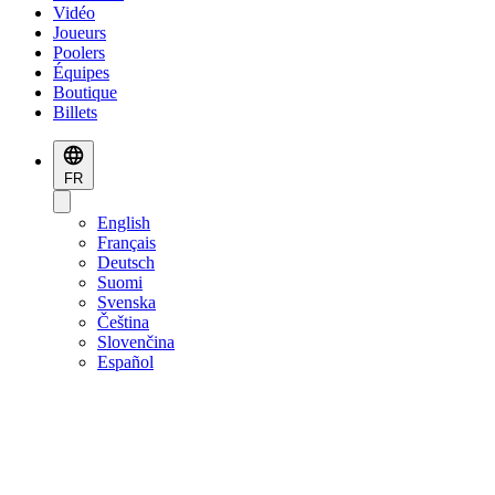
Vidéo
Joueurs
Poolers
Équipes
Boutique
Billets
FR
English
Français
Deutsch
Suomi
Svenska
Čeština
Slovenčina
Español