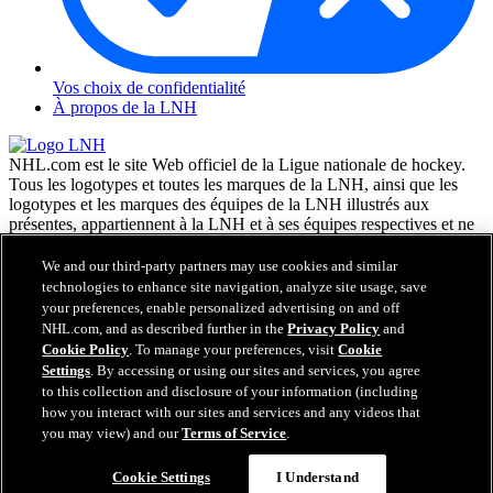
Vos choix de confidentialité
À propos de la LNH
NHL.com est le site Web officiel de la Ligue nationale de hockey.
Tous les logotypes et toutes les marques de la LNH, ainsi que les
logotypes et les marques des équipes de la LNH illustrés aux
présentes, appartiennent à la LNH et à ses équipes respectives et ne
peuvent être reproduits sans le consentement préalable écrit de NHL
Enterprises, L.P. © LNH 2026. Tous droits réservés. Tous les
We and our third-party partners may use cookies and similar
chandails d'équipe de la LNH personnalisés avec les noms des
technologies to enhance site navigation, analyze site usage, save
joueurs de la LNH et leurs numéros sont officiellement sous license
your preferences, enable personalized advertising on and off
de la LNH et de l'AJLNH. Le mot servant de marque Zamboni et la
NHL.com, and as described further in the
Privacy Policy
and
configuration de la surfaceuse Zamboni sont des marques de
Cookie Policy
. To manage your preferences, visit
Cookie
commerce déposées de Frank J. Zamboni & Co., Inc. © Frank J.
Settings
. By accessing or using our sites and services, you agree
Zamboni & Co., Inc. 2026. Tous droits réservés. Toute autre marque
to this collection and disclosure of your information (including
déposée ou tout droit d'auteur d'une tierce partie sont la propriété de
how you interact with our sites and services and any videos that
leurs auteurs respectifs. Tous droits réservés.
you may view) and our
Terms of Service
.
Cookie Settings
I Understand