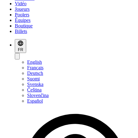
Vidéo
Joueurs
Poolers
Équipes
Boutique
Billets
FR
English
Français
Deutsch
Suomi
Svenska
Čeština
Slovenčina
Español