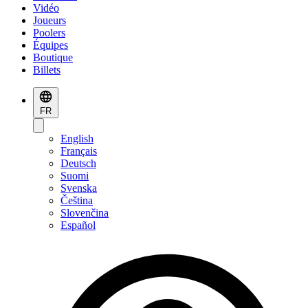
Vidéo
Joueurs
Poolers
Équipes
Boutique
Billets
FR
English
Français
Deutsch
Suomi
Svenska
Čeština
Slovenčina
Español