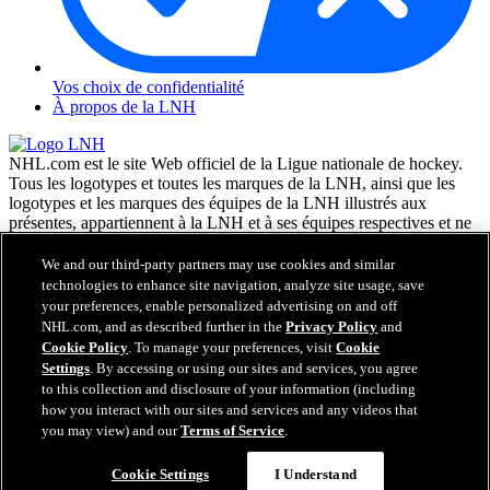
Vos choix de confidentialité
À propos de la LNH
NHL.com est le site Web officiel de la Ligue nationale de hockey.
Tous les logotypes et toutes les marques de la LNH, ainsi que les
logotypes et les marques des équipes de la LNH illustrés aux
présentes, appartiennent à la LNH et à ses équipes respectives et ne
peuvent être reproduits sans le consentement préalable écrit de NHL
Enterprises, L.P. © LNH 2026. Tous droits réservés. Tous les
We and our third-party partners may use cookies and similar
chandails d'équipe de la LNH personnalisés avec les noms des
technologies to enhance site navigation, analyze site usage, save
joueurs de la LNH et leurs numéros sont officiellement sous license
your preferences, enable personalized advertising on and off
de la LNH et de l'AJLNH. Le mot servant de marque Zamboni et la
NHL.com, and as described further in the
Privacy Policy
and
configuration de la surfaceuse Zamboni sont des marques de
Cookie Policy
. To manage your preferences, visit
Cookie
commerce déposées de Frank J. Zamboni & Co., Inc. © Frank J.
Settings
. By accessing or using our sites and services, you agree
Zamboni & Co., Inc. 2026. Tous droits réservés. Toute autre marque
to this collection and disclosure of your information (including
déposée ou tout droit d'auteur d'une tierce partie sont la propriété de
how you interact with our sites and services and any videos that
leurs auteurs respectifs. Tous droits réservés.
you may view) and our
Terms of Service
.
Cookie Settings
I Understand