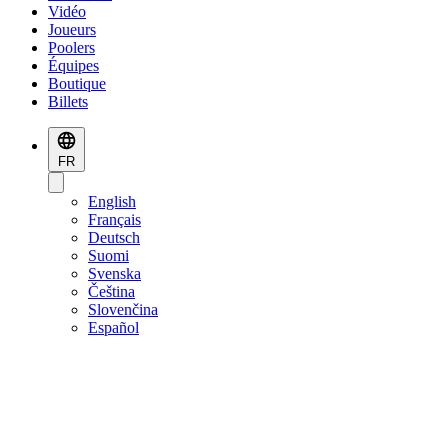
Vidéo
Joueurs
Poolers
Équipes
Boutique
Billets
FR
English
Français
Deutsch
Suomi
Svenska
Čeština
Slovenčina
Español