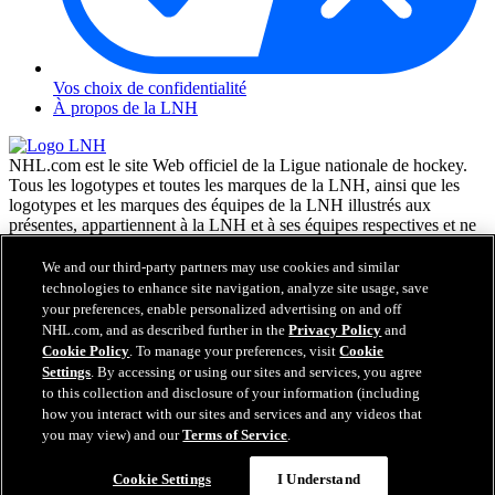
Vos choix de confidentialité
À propos de la LNH
NHL.com est le site Web officiel de la Ligue nationale de hockey.
Tous les logotypes et toutes les marques de la LNH, ainsi que les
logotypes et les marques des équipes de la LNH illustrés aux
présentes, appartiennent à la LNH et à ses équipes respectives et ne
peuvent être reproduits sans le consentement préalable écrit de NHL
Enterprises, L.P. © LNH 2026. Tous droits réservés. Tous les
We and our third-party partners may use cookies and similar
chandails d'équipe de la LNH personnalisés avec les noms des
technologies to enhance site navigation, analyze site usage, save
joueurs de la LNH et leurs numéros sont officiellement sous license
your preferences, enable personalized advertising on and off
de la LNH et de l'AJLNH. Le mot servant de marque Zamboni et la
NHL.com, and as described further in the
Privacy Policy
and
configuration de la surfaceuse Zamboni sont des marques de
Cookie Policy
. To manage your preferences, visit
Cookie
commerce déposées de Frank J. Zamboni & Co., Inc. © Frank J.
Settings
. By accessing or using our sites and services, you agree
Zamboni & Co., Inc. 2026. Tous droits réservés. Toute autre marque
to this collection and disclosure of your information (including
déposée ou tout droit d'auteur d'une tierce partie sont la propriété de
how you interact with our sites and services and any videos that
leurs auteurs respectifs. Tous droits réservés.
you may view) and our
Terms of Service
.
Cookie Settings
I Understand