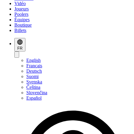
Vidéo
Joueurs
Poolers
Équipes
Boutique
Billets
FR
English
Français
Deutsch
Suomi
Svenska
Čeština
Slovenčina
Español