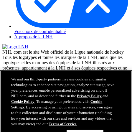
Vos choix de confidentialité
À propos de la LNH
NHL.com est le site Web officiel de la Ligue nationale de hockey.
Tous les logotypes et toutes les marques de la LNH, ainsi que les
logotypes et les marques des équipes de la LNH illustrés aux
présentes, appartiennent à la LNH et à ses équipes respectives et ne
peuvent être reproduits sans le consentement préalable écrit de NHL
Enterprises, L.P. © LNH 2026. Tous droits réservés. Tous les
We and our third-party partners may use cookies and similar
chandails d'équipe de la LNH personnalisés avec les noms des
technologies to enhance site navigation, analyze site usage, save
joueurs de la LNH et leurs numéros sont officiellement sous license
your preferences, enable personalized advertising on and off
de la LNH et de l'AJLNH. Le mot servant de marque Zamboni et la
NHL.com, and as described further in the
Privacy Policy
and
configuration de la surfaceuse Zamboni sont des marques de
Cookie Policy
. To manage your preferences, visit
Cookie
commerce déposées de Frank J. Zamboni & Co., Inc. © Frank J.
Settings
. By accessing or using our sites and services, you agree
Zamboni & Co., Inc. 2026. Tous droits réservés. Toute autre marque
to this collection and disclosure of your information (including
déposée ou tout droit d'auteur d'une tierce partie sont la propriété de
how you interact with our sites and services and any videos that
leurs auteurs respectifs. Tous droits réservés.
you may view) and our
Terms of Service
.