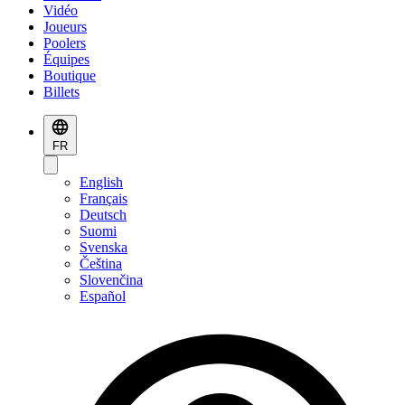
Vidéo
Joueurs
Poolers
Équipes
Boutique
Billets
FR
English
Français
Deutsch
Suomi
Svenska
Čeština
Slovenčina
Español