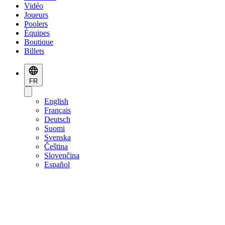
Vidéo
Joueurs
Poolers
Équipes
Boutique
Billets
FR
English
Français
Deutsch
Suomi
Svenska
Čeština
Slovenčina
Español