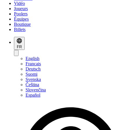
Vidéo
Joueurs
Poolers
Équipes
Boutique
Billets
FR
English
Français
Deutsch
Suomi
Svenska
Čeština
Slovenčina
Español