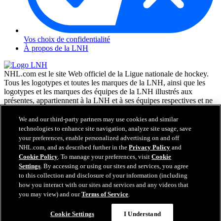
Vos choix de confidentialité
À propos de la LNH
NHL.com est le site Web officiel de la Ligue nationale de hockey.
Tous les logotypes et toutes les marques de la LNH, ainsi que les
logotypes et les marques des équipes de la LNH illustrés aux
présentes, appartiennent à la LNH et à ses équipes respectives et ne
peuvent être reproduits sans le consentement préalable écrit de NHL
Enterprises, L.P. © LNH 2026. Tous droits réservés. Tous les
We and our third-party partners may use cookies and similar
chandails d'équipe de la LNH personnalisés avec les noms des
technologies to enhance site navigation, analyze site usage, save
joueurs de la LNH et leurs numéros sont officiellement sous license
your preferences, enable personalized advertising on and off
de la LNH et de l'AJLNH. Le mot servant de marque Zamboni et la
NHL.com, and as described further in the
Privacy Policy
and
configuration de la surfaceuse Zamboni sont des marques de
Cookie Policy
. To manage your preferences, visit
Cookie
commerce déposées de Frank J. Zamboni & Co., Inc. © Frank J.
Settings
. By accessing or using our sites and services, you agree
Zamboni & Co., Inc. 2026. Tous droits réservés. Toute autre marque
to this collection and disclosure of your information (including
déposée ou tout droit d'auteur d'une tierce partie sont la propriété de
how you interact with our sites and services and any videos that
leurs auteurs respectifs. Tous droits réservés.
you may view) and our
Terms of Service
.
Cookie Settings
I Understand