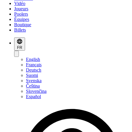
Vidéo
Joueurs
Poolers
Équipes
Boutique
Billets
FR
English
Français
Deutsch
Suomi
Svenska
Čeština
Slovenčina
Español