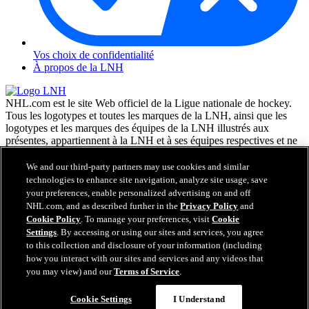
Vos choix de confidentialité
À propos de la LNH
NHL.com est le site Web officiel de la Ligue nationale de hockey.
Tous les logotypes et toutes les marques de la LNH, ainsi que les
logotypes et les marques des équipes de la LNH illustrés aux
présentes, appartiennent à la LNH et à ses équipes respectives et ne
peuvent être reproduits sans le consentement préalable écrit de NHL
Enterprises, L.P. © LNH 2026. Tous droits réservés. Tous les
We and our third-party partners may use cookies and similar
chandails d'équipe de la LNH personnalisés avec les noms des
technologies to enhance site navigation, analyze site usage, save
joueurs de la LNH et leurs numéros sont officiellement sous license
your preferences, enable personalized advertising on and off
de la LNH et de l'AJLNH. Le mot servant de marque Zamboni et la
NHL.com, and as described further in the
Privacy Policy
and
configuration de la surfaceuse Zamboni sont des marques de
Cookie Policy
. To manage your preferences, visit
Cookie
commerce déposées de Frank J. Zamboni & Co., Inc. © Frank J.
Settings
. By accessing or using our sites and services, you agree
Zamboni & Co., Inc. 2026. Tous droits réservés. Toute autre marque
to this collection and disclosure of your information (including
déposée ou tout droit d'auteur d'une tierce partie sont la propriété de
how you interact with our sites and services and any videos that
leurs auteurs respectifs. Tous droits réservés.
you may view) and our
Terms of Service
.
Cookie Settings
I Understand