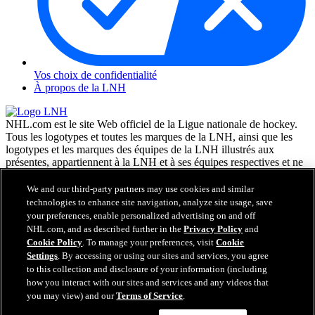
Vos choix de confidentialité
À propos de la LNH
NHL.com est le site Web officiel de la Ligue nationale de hockey.
Tous les logotypes et toutes les marques de la LNH, ainsi que les
logotypes et les marques des équipes de la LNH illustrés aux
présentes, appartiennent à la LNH et à ses équipes respectives et ne
peuvent être reproduits sans le consentement préalable écrit de NHL
Enterprises, L.P. © LNH 2026. Tous droits réservés. Tous les
We and our third-party partners may use cookies and similar
chandails d'équipe de la LNH personnalisés avec les noms des
technologies to enhance site navigation, analyze site usage, save
joueurs de la LNH et leurs numéros sont officiellement sous license
your preferences, enable personalized advertising on and off
de la LNH et de l'AJLNH. Le mot servant de marque Zamboni et la
NHL.com, and as described further in the
Privacy Policy
and
configuration de la surfaceuse Zamboni sont des marques de
Cookie Policy
. To manage your preferences, visit
Cookie
commerce déposées de Frank J. Zamboni & Co., Inc. © Frank J.
Settings
. By accessing or using our sites and services, you agree
Zamboni & Co., Inc. 2026. Tous droits réservés. Toute autre marque
to this collection and disclosure of your information (including
déposée ou tout droit d'auteur d'une tierce partie sont la propriété de
how you interact with our sites and services and any videos that
leurs auteurs respectifs. Tous droits réservés.
you may view) and our
Terms of Service
.