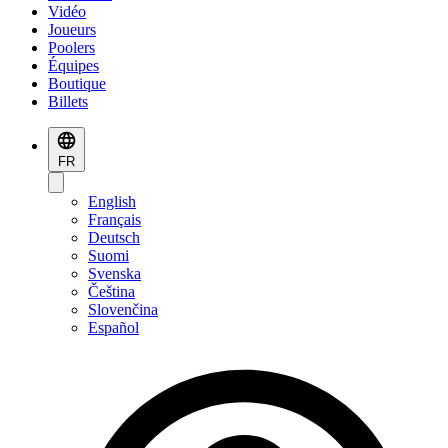
Vidéo
Joueurs
Poolers
Équipes
Boutique
Billets
FR
English
Français
Deutsch
Suomi
Svenska
Čeština
Slovenčina
Español