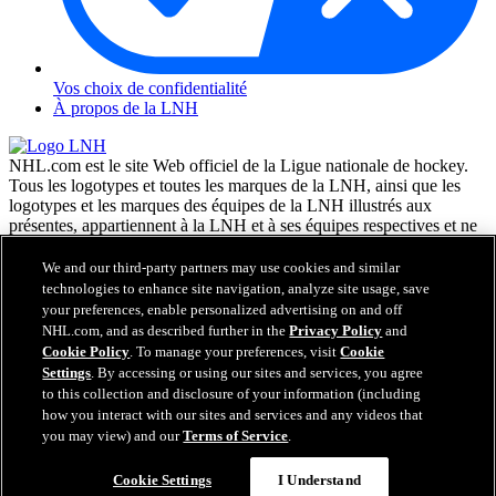
Vos choix de confidentialité
À propos de la LNH
NHL.com est le site Web officiel de la Ligue nationale de hockey.
Tous les logotypes et toutes les marques de la LNH, ainsi que les
logotypes et les marques des équipes de la LNH illustrés aux
présentes, appartiennent à la LNH et à ses équipes respectives et ne
peuvent être reproduits sans le consentement préalable écrit de NHL
Enterprises, L.P. © LNH 2026. Tous droits réservés. Tous les
We and our third-party partners may use cookies and similar
chandails d'équipe de la LNH personnalisés avec les noms des
technologies to enhance site navigation, analyze site usage, save
joueurs de la LNH et leurs numéros sont officiellement sous license
your preferences, enable personalized advertising on and off
de la LNH et de l'AJLNH. Le mot servant de marque Zamboni et la
NHL.com, and as described further in the
Privacy Policy
and
configuration de la surfaceuse Zamboni sont des marques de
Cookie Policy
. To manage your preferences, visit
Cookie
commerce déposées de Frank J. Zamboni & Co., Inc. © Frank J.
Settings
. By accessing or using our sites and services, you agree
Zamboni & Co., Inc. 2026. Tous droits réservés. Toute autre marque
to this collection and disclosure of your information (including
déposée ou tout droit d'auteur d'une tierce partie sont la propriété de
how you interact with our sites and services and any videos that
leurs auteurs respectifs. Tous droits réservés.
you may view) and our
Terms of Service
.
Cookie Settings
I Understand