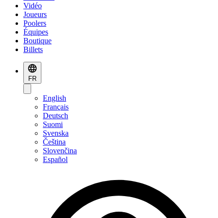
Vidéo
Joueurs
Poolers
Équipes
Boutique
Billets
FR
English
Français
Deutsch
Suomi
Svenska
Čeština
Slovenčina
Español