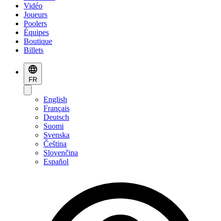
Vidéo
Joueurs
Poolers
Équipes
Boutique
Billets
FR
English
Français
Deutsch
Suomi
Svenska
Čeština
Slovenčina
Español