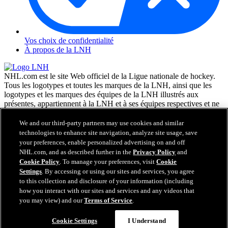
Vos choix de confidentialité
À propos de la LNH
NHL.com est le site Web officiel de la Ligue nationale de hockey.
Tous les logotypes et toutes les marques de la LNH, ainsi que les
logotypes et les marques des équipes de la LNH illustrés aux
présentes, appartiennent à la LNH et à ses équipes respectives et ne
peuvent être reproduits sans le consentement préalable écrit de NHL
Enterprises, L.P. © LNH 2026. Tous droits réservés. Tous les
We and our third-party partners may use cookies and similar
chandails d'équipe de la LNH personnalisés avec les noms des
technologies to enhance site navigation, analyze site usage, save
joueurs de la LNH et leurs numéros sont officiellement sous license
your preferences, enable personalized advertising on and off
de la LNH et de l'AJLNH. Le mot servant de marque Zamboni et la
NHL.com, and as described further in the
Privacy Policy
and
configuration de la surfaceuse Zamboni sont des marques de
Cookie Policy
. To manage your preferences, visit
Cookie
commerce déposées de Frank J. Zamboni & Co., Inc. © Frank J.
Settings
. By accessing or using our sites and services, you agree
Zamboni & Co., Inc. 2026. Tous droits réservés. Toute autre marque
to this collection and disclosure of your information (including
déposée ou tout droit d'auteur d'une tierce partie sont la propriété de
how you interact with our sites and services and any videos that
leurs auteurs respectifs. Tous droits réservés.
you may view) and our
Terms of Service
.
Cookie Settings
I Understand