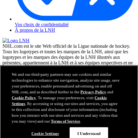
Vos choix de confidentialité
À propos de la LNH
NHL.com est le site Web officiel de la Ligue nationale de hockey.
Tous les logotypes et toutes les marques de la LNH, ainsi que les
logotypes et les marques des équipes de la LNH illustrés aux
présentes, appartiennent à la LNH et à ses équipes respectives et ne
peuvent être reproduits sans le consentement préalable écrit de NHL
Enterprises, L.P. © LNH 2026. Tous droits réservés. Tous les
We and our third-party partners may use cookies and similar
chandails d'équipe de la LNH personnalisés avec les noms des
technologies to enhance site navigation, analyze site usage, save
joueurs de la LNH et leurs numéros sont officiellement sous license
your preferences, enable personalized advertising on and off
de la LNH et de l'AJLNH. Le mot servant de marque Zamboni et la
NHL.com, and as described further in the
Privacy Policy
and
configuration de la surfaceuse Zamboni sont des marques de
Cookie Policy
. To manage your preferences, visit
Cookie
commerce déposées de Frank J. Zamboni & Co., Inc. © Frank J.
Settings
. By accessing or using our sites and services, you agree
Zamboni & Co., Inc. 2026. Tous droits réservés. Toute autre marque
to this collection and disclosure of your information (including
déposée ou tout droit d'auteur d'une tierce partie sont la propriété de
how you interact with our sites and services and any videos that
leurs auteurs respectifs. Tous droits réservés.
you may view) and our
Terms of Service
.
Cookie Settings
I Understand