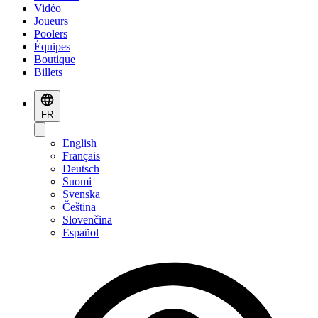
Vidéo
Joueurs
Poolers
Équipes
Boutique
Billets
FR
English
Français
Deutsch
Suomi
Svenska
Čeština
Slovenčina
Español