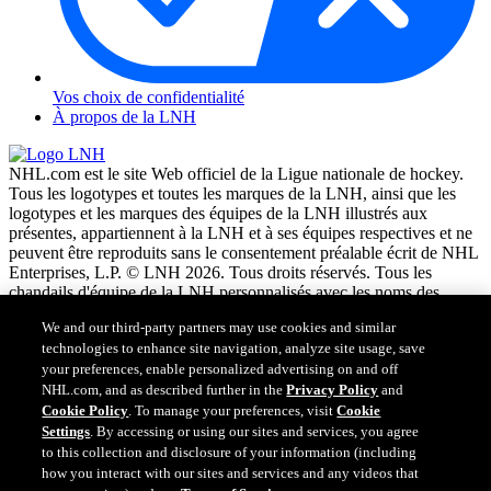
Vos choix de confidentialité
À propos de la LNH
NHL.com est le site Web officiel de la Ligue nationale de hockey.
Tous les logotypes et toutes les marques de la LNH, ainsi que les
logotypes et les marques des équipes de la LNH illustrés aux
présentes, appartiennent à la LNH et à ses équipes respectives et ne
peuvent être reproduits sans le consentement préalable écrit de NHL
We and our third-party partners may use cookies and similar
Enterprises, L.P. © LNH 2026. Tous droits réservés. Tous les
technologies to enhance site navigation, analyze site usage, save
chandails d'équipe de la LNH personnalisés avec les noms des
your preferences, enable personalized advertising on and off
joueurs de la LNH et leurs numéros sont officiellement sous license
NHL.com, and as described further in the
Privacy Policy
and
de la LNH et de l'AJLNH. Le mot servant de marque Zamboni et la
Cookie Policy
. To manage your preferences, visit
Cookie
configuration de la surfaceuse Zamboni sont des marques de
Settings
. By accessing or using our sites and services, you agree
commerce déposées de Frank J. Zamboni & Co., Inc. © Frank J.
Zamboni & Co., Inc. 2026. Tous droits réservés. Toute autre marque
to this collection and disclosure of your information (including
déposée ou tout droit d'auteur d'une tierce partie sont la propriété de
how you interact with our sites and services and any videos that
leurs auteurs respectifs. Tous droits réservés.
you may view) and our
Terms of Service
.
Cookie Settings
I Understand