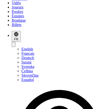
Vidéo
Joueurs
Poolers
Équipes
Boutique
Billets
FR
English
Français
Deutsch
Suomi
Svenska
Čeština
Slovenčina
Español