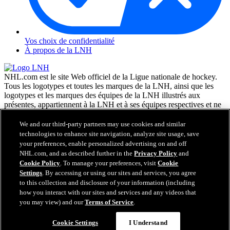
Vos choix de confidentialité
À propos de la LNH
NHL.com est le site Web officiel de la Ligue nationale de hockey.
Tous les logotypes et toutes les marques de la LNH, ainsi que les
logotypes et les marques des équipes de la LNH illustrés aux
présentes, appartiennent à la LNH et à ses équipes respectives et ne
peuvent être reproduits sans le consentement préalable écrit de NHL
Enterprises, L.P. © LNH 2026. Tous droits réservés. Tous les
We and our third-party partners may use cookies and similar
chandails d'équipe de la LNH personnalisés avec les noms des
technologies to enhance site navigation, analyze site usage, save
joueurs de la LNH et leurs numéros sont officiellement sous license
your preferences, enable personalized advertising on and off
de la LNH et de l'AJLNH. Le mot servant de marque Zamboni et la
NHL.com, and as described further in the
Privacy Policy
and
configuration de la surfaceuse Zamboni sont des marques de
Cookie Policy
. To manage your preferences, visit
Cookie
commerce déposées de Frank J. Zamboni & Co., Inc. © Frank J.
Settings
. By accessing or using our sites and services, you agree
Zamboni & Co., Inc. 2026. Tous droits réservés. Toute autre marque
to this collection and disclosure of your information (including
déposée ou tout droit d'auteur d'une tierce partie sont la propriété de
how you interact with our sites and services and any videos that
leurs auteurs respectifs. Tous droits réservés.
you may view) and our
Terms of Service
.
Cookie Settings
I Understand