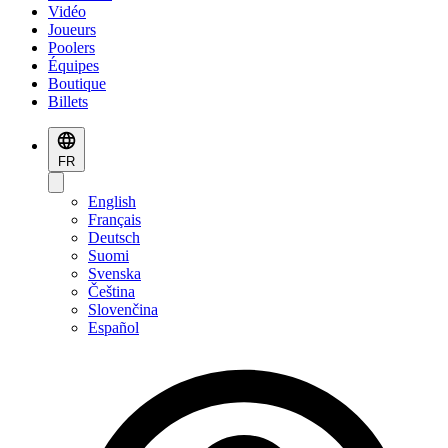
Vidéo
Joueurs
Poolers
Équipes
Boutique
Billets
FR
English
Français
Deutsch
Suomi
Svenska
Čeština
Slovenčina
Español