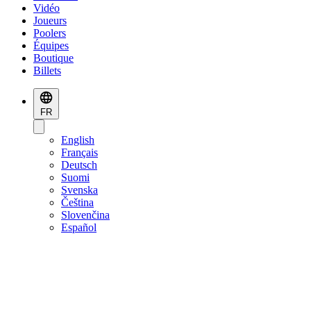
Vidéo
Joueurs
Poolers
Équipes
Boutique
Billets
FR
English
Français
Deutsch
Suomi
Svenska
Čeština
Slovenčina
Español