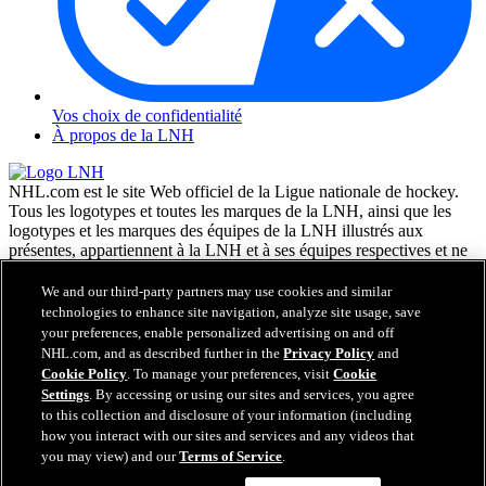
Vos choix de confidentialité
À propos de la LNH
NHL.com est le site Web officiel de la Ligue nationale de hockey.
Tous les logotypes et toutes les marques de la LNH, ainsi que les
logotypes et les marques des équipes de la LNH illustrés aux
présentes, appartiennent à la LNH et à ses équipes respectives et ne
peuvent être reproduits sans le consentement préalable écrit de NHL
Enterprises, L.P. © LNH 2026. Tous droits réservés. Tous les
We and our third-party partners may use cookies and similar
chandails d'équipe de la LNH personnalisés avec les noms des
technologies to enhance site navigation, analyze site usage, save
joueurs de la LNH et leurs numéros sont officiellement sous license
your preferences, enable personalized advertising on and off
de la LNH et de l'AJLNH. Le mot servant de marque Zamboni et la
NHL.com, and as described further in the
Privacy Policy
and
configuration de la surfaceuse Zamboni sont des marques de
Cookie Policy
. To manage your preferences, visit
Cookie
commerce déposées de Frank J. Zamboni & Co., Inc. © Frank J.
Settings
. By accessing or using our sites and services, you agree
Zamboni & Co., Inc. 2026. Tous droits réservés. Toute autre marque
to this collection and disclosure of your information (including
déposée ou tout droit d'auteur d'une tierce partie sont la propriété de
how you interact with our sites and services and any videos that
leurs auteurs respectifs. Tous droits réservés.
you may view) and our
Terms of Service
.