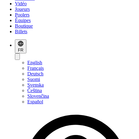
Vidéo
Joueurs
Poolers
Équipes
Boutique
Billets
FR
English
Français
Deutsch
Suomi
Svenska
Čeština
Slovenčina
Español