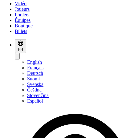
Vidéo
Joueurs
Poolers
Équipes
Boutique
Billets
FR
English
Français
Deutsch
Suomi
Svenska
Čeština
Slovenčina
Español