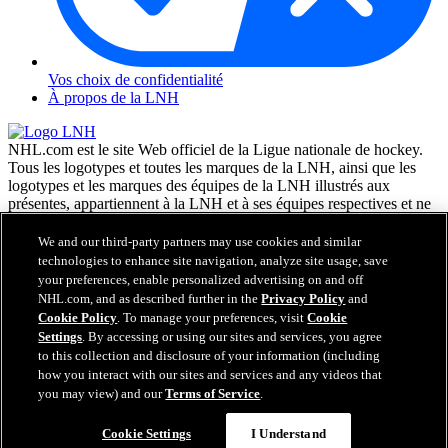
Vos choix de confidentialité
À propos de la LNH
NHL.com est le site Web officiel de la Ligue nationale de hockey.
Tous les logotypes et toutes les marques de la LNH, ainsi que les
logotypes et les marques des équipes de la LNH illustrés aux
présentes, appartiennent à la LNH et à ses équipes respectives et ne
peuvent être reproduits sans le consentement préalable écrit de NHL
Enterprises, L.P. © LNH 2026. Tous droits réservés. Tous les
We and our third-party partners may use cookies and similar
chandails d'équipe de la LNH personnalisés avec les noms des
technologies to enhance site navigation, analyze site usage, save
joueurs de la LNH et leurs numéros sont officiellement sous license
your preferences, enable personalized advertising on and off
de la LNH et de l'AJLNH. Le mot servant de marque Zamboni et la
NHL.com, and as described further in the
Privacy Policy
and
configuration de la surfaceuse Zamboni sont des marques de
Cookie Policy
. To manage your preferences, visit
Cookie
commerce déposées de Frank J. Zamboni & Co., Inc. © Frank J.
Settings
. By accessing or using our sites and services, you agree
Zamboni & Co., Inc. 2026. Tous droits réservés. Toute autre marque
to this collection and disclosure of your information (including
déposée ou tout droit d'auteur d'une tierce partie sont la propriété de
how you interact with our sites and services and any videos that
leurs auteurs respectifs. Tous droits réservés.
you may view) and our
Terms of Service
.
Cookie Settings
I Understand