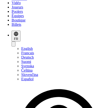
Vidéo
Joueurs
Poolers
Équipes
Boutique
Billets
FR
English
Français
Deutsch
Suomi
Svenska
Čeština
Slovenčina
Español