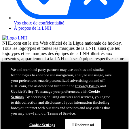
Vos choix de confidentialité
À propos de la LNH
NHL.com est le site Web officiel de la Ligue nationale de hockey.
Tous les logotypes et toutes les marques de la LNH, ainsi que les
logotypes et les marques des équipes de la LNH illustrés aux
présentes, appartiennent à la LNH et à ses équipes respectives et ne
peuvent être reproduits sans le consentement préalable écrit de NHL
Enterprises, L.P. © LNH 2026. Tous droits réservés. Tous les
We and our third-party partners may use cookies and similar
chandails d'équipe de la LNH personnalisés avec les noms des
technologies to enhance site navigation, analyze site usage, save
joueurs de la LNH et leurs numéros sont officiellement sous license
your preferences, enable personalized advertising on and off
de la LNH et de l'AJLNH. Le mot servant de marque Zamboni et la
NHL.com, and as described further in the
Privacy Policy
and
configuration de la surfaceuse Zamboni sont des marques de
Cookie Policy
. To manage your preferences, visit
Cookie
commerce déposées de Frank J. Zamboni & Co., Inc. © Frank J.
Settings
. By accessing or using our sites and services, you agree
Zamboni & Co., Inc. 2026. Tous droits réservés. Toute autre marque
to this collection and disclosure of your information (including
déposée ou tout droit d'auteur d'une tierce partie sont la propriété de
how you interact with our sites and services and any videos that
leurs auteurs respectifs. Tous droits réservés.
you may view) and our
Terms of Service
.
Cookie Settings
I Understand