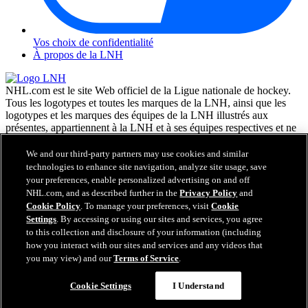
Vos choix de confidentialité
À propos de la LNH
NHL.com est le site Web officiel de la Ligue nationale de hockey.
Tous les logotypes et toutes les marques de la LNH, ainsi que les
logotypes et les marques des équipes de la LNH illustrés aux
présentes, appartiennent à la LNH et à ses équipes respectives et ne
peuvent être reproduits sans le consentement préalable écrit de NHL
Enterprises, L.P. © LNH 2026. Tous droits réservés. Tous les
We and our third-party partners may use cookies and similar
chandails d'équipe de la LNH personnalisés avec les noms des
technologies to enhance site navigation, analyze site usage, save
joueurs de la LNH et leurs numéros sont officiellement sous license
your preferences, enable personalized advertising on and off
de la LNH et de l'AJLNH. Le mot servant de marque Zamboni et la
NHL.com, and as described further in the
Privacy Policy
and
configuration de la surfaceuse Zamboni sont des marques de
Cookie Policy
. To manage your preferences, visit
Cookie
commerce déposées de Frank J. Zamboni & Co., Inc. © Frank J.
Settings
. By accessing or using our sites and services, you agree
Zamboni & Co., Inc. 2026. Tous droits réservés. Toute autre marque
to this collection and disclosure of your information (including
déposée ou tout droit d'auteur d'une tierce partie sont la propriété de
how you interact with our sites and services and any videos that
leurs auteurs respectifs. Tous droits réservés.
you may view) and our
Terms of Service
.
Cookie Settings
I Understand
Fermer