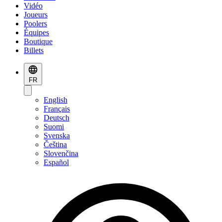
Vidéo
Joueurs
Poolers
Équipes
Boutique
Billets
FR
English
Français
Deutsch
Suomi
Svenska
Čeština
Slovenčina
Español