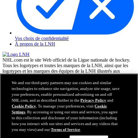
Vos choix de confidentialité
À propos de la LNH
NHL.com est le site Web officiel de la Ligue nationale de hockey.
Tous les logotypes et toutes les marques de la LNH, ainsi que les
logotypes et les marques des équipes de la LNH illustrés aux
présentes, appartiennent à la LNH et à ses équipes respectives et ne
peuvent être reproduits sans le consentement préalable écrit de NHL
We and our third-party partners may use cookies and similar
Enterprises, L.P. © LNH 2026. Tous droits réservés. Tous les
technologies to enhance site navigation, analyze site usage, save
chandails d'équipe de la LNH personnalisés avec les noms des
your preferences, enable personalized advertising on and off
joueurs de la LNH et leurs numéros sont officiellement sous license
NHL.com, and as described further in the
Privacy Policy
and
de la LNH et de l'AJLNH. Le mot servant de marque Zamboni et la
Cookie Policy
. To manage your preferences, visit
Cookie
configuration de la surfaceuse Zamboni sont des marques de
Settings
. By accessing or using our sites and services, you agree
commerce déposées de Frank J. Zamboni & Co., Inc. © Frank J.
to this collection and disclosure of your information (including
Zamboni & Co., Inc. 2026. Tous droits réservés. Toute autre marque
how you interact with our sites and services and any videos that
déposée ou tout droit d'auteur d'une tierce partie sont la propriété de
you may view) and our
Terms of Service
.
leurs auteurs respectifs. Tous droits réservés.