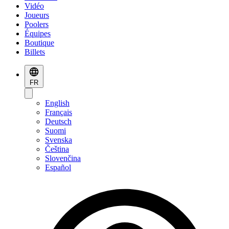
Vidéo
Joueurs
Poolers
Équipes
Boutique
Billets
FR
English
Français
Deutsch
Suomi
Svenska
Čeština
Slovenčina
Español