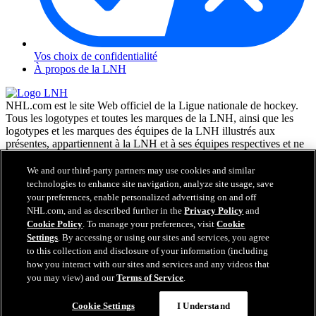
Vos choix de confidentialité
À propos de la LNH
NHL.com est le site Web officiel de la Ligue nationale de hockey.
Tous les logotypes et toutes les marques de la LNH, ainsi que les
logotypes et les marques des équipes de la LNH illustrés aux
présentes, appartiennent à la LNH et à ses équipes respectives et ne
peuvent être reproduits sans le consentement préalable écrit de NHL
Enterprises, L.P. © LNH 2026. Tous droits réservés. Tous les
We and our third-party partners may use cookies and similar
chandails d'équipe de la LNH personnalisés avec les noms des
technologies to enhance site navigation, analyze site usage, save
joueurs de la LNH et leurs numéros sont officiellement sous license
your preferences, enable personalized advertising on and off
de la LNH et de l'AJLNH. Le mot servant de marque Zamboni et la
NHL.com, and as described further in the
Privacy Policy
and
configuration de la surfaceuse Zamboni sont des marques de
Cookie Policy
. To manage your preferences, visit
Cookie
commerce déposées de Frank J. Zamboni & Co., Inc. © Frank J.
Settings
. By accessing or using our sites and services, you agree
Zamboni & Co., Inc. 2026. Tous droits réservés. Toute autre marque
to this collection and disclosure of your information (including
déposée ou tout droit d'auteur d'une tierce partie sont la propriété de
how you interact with our sites and services and any videos that
leurs auteurs respectifs. Tous droits réservés.
you may view) and our
Terms of Service
.
Cookie Settings
I Understand