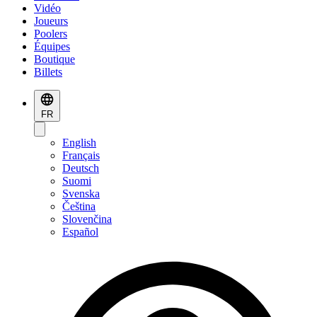
Vidéo
Joueurs
Poolers
Équipes
Boutique
Billets
FR
English
Français
Deutsch
Suomi
Svenska
Čeština
Slovenčina
Español