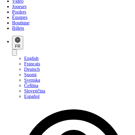
Vidéo
Joueurs
Poolers
Équipes
Boutique
Billets
FR
English
Français
Deutsch
Suomi
Svenska
Čeština
Slovenčina
Español