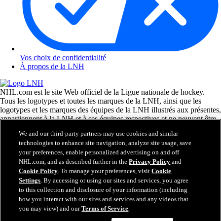
Vos choix de confidentialité
À propos de la LNH
NHL.com est le site Web officiel de la Ligue nationale de hockey.
Tous les logotypes et toutes les marques de la LNH, ainsi que les
logotypes et les marques des équipes de la LNH illustrés aux présentes,
appartiennent à la LNH et à ses équipes respectives et ne peuvent être
reproduits sans le consentement préalable écrit de NHL Enterprises,
We and our third-party partners may use cookies and similar
L.P. © LNH 2026. Tous droits réservés. Tous les chandails d'équipe de
technologies to enhance site navigation, analyze site usage, save
la LNH personnalisés avec les noms des joueurs de la LNH et leurs
your preferences, enable personalized advertising on and off
numéros sont officiellement sous license de la LNH et de l'AJLNH. Le
NHL.com, and as described further in the
Privacy Policy
and
mot servant de marque Zamboni et la configuration de la surfaceuse
Cookie Policy
. To manage your preferences, visit
Cookie
Zamboni sont des marques de commerce déposées de Frank J.
Settings
. By accessing or using our sites and services, you agree
Zamboni & Co., Inc. © Frank J. Zamboni & Co., Inc. 2026. Tous
droits réservés. Toute autre marque déposée ou tout droit d'auteur d'une
to this collection and disclosure of your information (including
tierce partie sont la propriété de leurs auteurs respectifs. Tous droits
how you interact with our sites and services and any videos that
réservés.
you may view) and our
Terms of Service
.