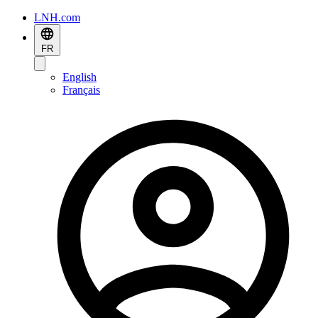
LNH.com
FR
English
Français