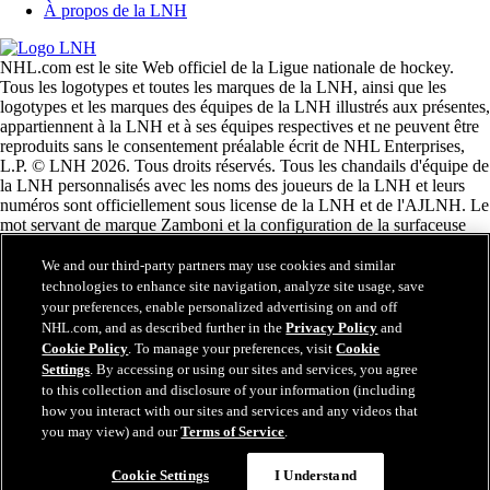
À propos de la LNH
NHL.com est le site Web officiel de la Ligue nationale de hockey.
Tous les logotypes et toutes les marques de la LNH, ainsi que les
logotypes et les marques des équipes de la LNH illustrés aux présentes,
appartiennent à la LNH et à ses équipes respectives et ne peuvent être
reproduits sans le consentement préalable écrit de NHL Enterprises,
L.P. © LNH 2026. Tous droits réservés. Tous les chandails d'équipe de
la LNH personnalisés avec les noms des joueurs de la LNH et leurs
numéros sont officiellement sous license de la LNH et de l'AJLNH. Le
mot servant de marque Zamboni et la configuration de la surfaceuse
Zamboni sont des marques de commerce déposées de Frank J.
Zamboni & Co., Inc. © Frank J. Zamboni & Co., Inc. 2026. Tous
We and our third-party partners may use cookies and similar
droits réservés. Toute autre marque déposée ou tout droit d'auteur d'une
technologies to enhance site navigation, analyze site usage, save
tierce partie sont la propriété de leurs auteurs respectifs. Tous droits
your preferences, enable personalized advertising on and off
réservés.
NHL.com, and as described further in the
Privacy Policy
and
Cookie Policy
. To manage your preferences, visit
Cookie
Settings
. By accessing or using our sites and services, you agree
to this collection and disclosure of your information (including
Fermer
how you interact with our sites and services and any videos that
you may view) and our
Terms of Service
.
Cookie Settings
I Understand