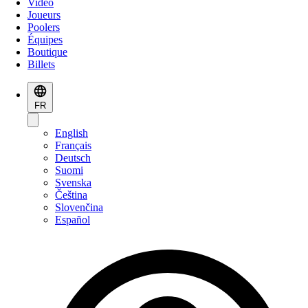
Vidéo
Joueurs
Poolers
Équipes
Boutique
Billets
FR
English
Français
Deutsch
Suomi
Svenska
Čeština
Slovenčina
Español