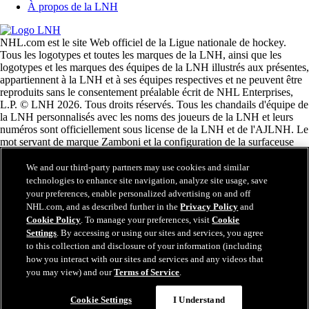
À propos de la LNH
NHL.com est le site Web officiel de la Ligue nationale de hockey.
Tous les logotypes et toutes les marques de la LNH, ainsi que les
logotypes et les marques des équipes de la LNH illustrés aux présentes,
appartiennent à la LNH et à ses équipes respectives et ne peuvent être
reproduits sans le consentement préalable écrit de NHL Enterprises,
L.P. © LNH 2026. Tous droits réservés. Tous les chandails d'équipe de
la LNH personnalisés avec les noms des joueurs de la LNH et leurs
numéros sont officiellement sous license de la LNH et de l'AJLNH. Le
mot servant de marque Zamboni et la configuration de la surfaceuse
Zamboni sont des marques de commerce déposées de Frank J.
Zamboni & Co., Inc. © Frank J. Zamboni & Co., Inc. 2026. Tous
We and our third-party partners may use cookies and similar
droits réservés. Toute autre marque déposée ou tout droit d'auteur d'une
technologies to enhance site navigation, analyze site usage, save
tierce partie sont la propriété de leurs auteurs respectifs. Tous droits
your preferences, enable personalized advertising on and off
réservés.
NHL.com, and as described further in the
Privacy Policy
and
Cookie Policy
. To manage your preferences, visit
Cookie
Settings
. By accessing or using our sites and services, you agree
to this collection and disclosure of your information (including
Fermer
how you interact with our sites and services and any videos that
you may view) and our
Terms of Service
.
Cookie Settings
I Understand