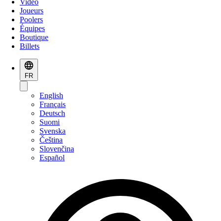
Vidéo
Joueurs
Poolers
Équipes
Boutique
Billets
FR
English
Français
Deutsch
Suomi
Svenska
Čeština
Slovenčina
Español