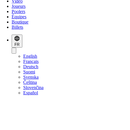
Vidéo
Joueurs
Poolers
Équipes
Boutique
Billets
FR
English
Français
Deutsch
Suomi
Svenska
Čeština
Slovenčina
Español