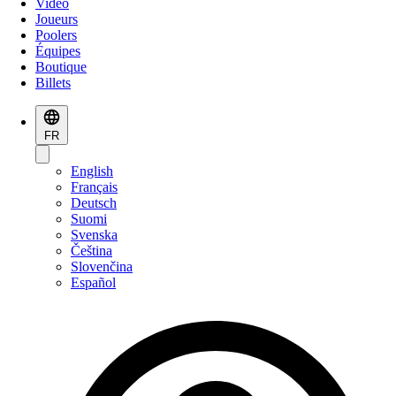
Vidéo
Joueurs
Poolers
Équipes
Boutique
Billets
FR
English
Français
Deutsch
Suomi
Svenska
Čeština
Slovenčina
Español