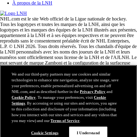
À propos de la LNH
NHL.com est le site Web officiel de la Ligue nationale de hockey.
Tous les logotypes et toutes les marques de la LNH, ainsi que les
logotypes et les marques des équipes de la LNH illustrés aux présentes,
appartiennent à la LNH et à ses équipes respectives et ne peuvent être
reproduits sans le consentement préalable écrit de NHL Enterprises,
L.P. © LNH 2026. Tous droits réservés. Tous les chandails d'équipe de
la LNH personnalisés avec les noms des joueurs de la LNH et leurs
numéros sont officiellement sous license de la LNH et de l'AJLNH. Le
mot servant de marque Zamboni et la configuration de la surfaceuse
Zamboni sont des marques de commerce déposées de Frank J.
Zamboni & Co., Inc. © Frank J. Zamboni & Co., Inc. 2026. Tous
We and our third-party partners may use cookies and similar
droits réservés. Toute autre marque déposée ou tout droit d'auteur d'une
technologies to enhance site navigation, analyze site usage, save
tierce partie sont la propriété de leurs auteurs respectifs. Tous droits
your preferences, enable personalized advertising on and off
réservés.
NHL.com, and as described further in the
Privacy Policy
and
Cookie Policy
. To manage your preferences, visit
Cookie
Settings
. By accessing or using our sites and services, you agree
to this collection and disclosure of your information (including
Fermer
how you interact with our sites and services and any videos that
you may view) and our
Terms of Service
.
Cookie Settings
I Understand