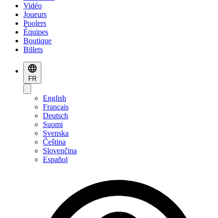
Vidéo
Joueurs
Poolers
Équipes
Boutique
Billets
FR
English
Français
Deutsch
Suomi
Svenska
Čeština
Slovenčina
Español