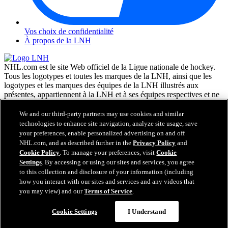
Vos choix de confidentialité
À propos de la LNH
NHL.com est le site Web officiel de la Ligue nationale de hockey.
Tous les logotypes et toutes les marques de la LNH, ainsi que les
logotypes et les marques des équipes de la LNH illustrés aux
présentes, appartiennent à la LNH et à ses équipes respectives et ne
peuvent être reproduits sans le consentement préalable écrit de NHL
Enterprises, L.P. © LNH 2026. Tous droits réservés. Tous les
We and our third-party partners may use cookies and similar
chandails d'équipe de la LNH personnalisés avec les noms des
technologies to enhance site navigation, analyze site usage, save
joueurs de la LNH et leurs numéros sont officiellement sous license
your preferences, enable personalized advertising on and off
de la LNH et de l'AJLNH. Le mot servant de marque Zamboni et la
NHL.com, and as described further in the
Privacy Policy
and
configuration de la surfaceuse Zamboni sont des marques de
Cookie Policy
. To manage your preferences, visit
Cookie
commerce déposées de Frank J. Zamboni & Co., Inc. © Frank J.
Settings
. By accessing or using our sites and services, you agree
Zamboni & Co., Inc. 2026. Tous droits réservés. Toute autre marque
to this collection and disclosure of your information (including
déposée ou tout droit d'auteur d'une tierce partie sont la propriété de
how you interact with our sites and services and any videos that
leurs auteurs respectifs. Tous droits réservés.
you may view) and our
Terms of Service
.
Cookie Settings
I Understand
Fermer