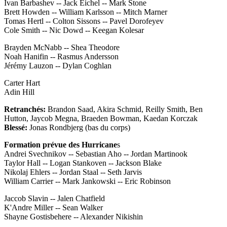
Ivan Barbashev -- Jack Eichel -- Mark Stone
Brett Howden -- William Karlsson -- Mitch Marner
Tomas Hertl -- Colton Sissons -- Pavel Dorofeyev
Cole Smith -- Nic Dowd -- Keegan Kolesar
Brayden McNabb -- Shea Theodore
Noah Hanifin -- Rasmus Andersson
Jérémy Lauzon -- Dylan Coghlan
Carter Hart
Adin Hill
Retranchés:
Brandon Saad, Akira Schmid, Reilly Smith, Ben
Hutton, Jaycob Megna, Braeden Bowman, Kaedan Korczak
Blessé:
Jonas Rondbjerg (bas du corps)
Formation prévue des Hurricane
s
Andrei Svechnikov -- Sebastian Aho -- Jordan Martinook
Taylor Hall -- Logan Stankoven -- Jackson Blake
Nikolaj Ehlers -- Jordan Staal -- Seth Jarvis
William Carrier -- Mark Jankowski -- Eric Robinson
Jaccob Slavin -- Jalen Chatfield
K'Andre Miller -- Sean Walker
Shayne Gostisbehere -- Alexander Nikishin