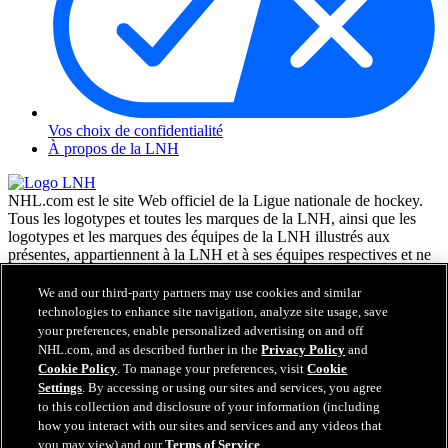
Vos choix de confidentialité
À propos de la LNH
NHL.com est le site Web officiel de la Ligue nationale de hockey.
Tous les logotypes et toutes les marques de la LNH, ainsi que les
logotypes et les marques des équipes de la LNH illustrés aux
présentes, appartiennent à la LNH et à ses équipes respectives et ne
peuvent être reproduits sans le consentement préalable écrit de NHL
Enterprises, L.P. © LNH 2026. Tous droits réservés. Tous les
We and our third-party partners may use cookies and similar
chandails d'équipe de la LNH personnalisés avec les noms des
technologies to enhance site navigation, analyze site usage, save
joueurs de la LNH et leurs numéros sont officiellement sous license
your preferences, enable personalized advertising on and off
de la LNH et de l'AJLNH. Le mot servant de marque Zamboni et la
NHL.com, and as described further in the
Privacy Policy
and
configuration de la surfaceuse Zamboni sont des marques de
Cookie Policy
. To manage your preferences, visit
Cookie
commerce déposées de Frank J. Zamboni & Co., Inc. © Frank J.
Settings
. By accessing or using our sites and services, you agree
Zamboni & Co., Inc. 2026. Tous droits réservés. Toute autre marque
to this collection and disclosure of your information (including
déposée ou tout droit d'auteur d'une tierce partie sont la propriété de
how you interact with our sites and services and any videos that
leurs auteurs respectifs. Tous droits réservés.
you may view) and our
Terms of Service
.