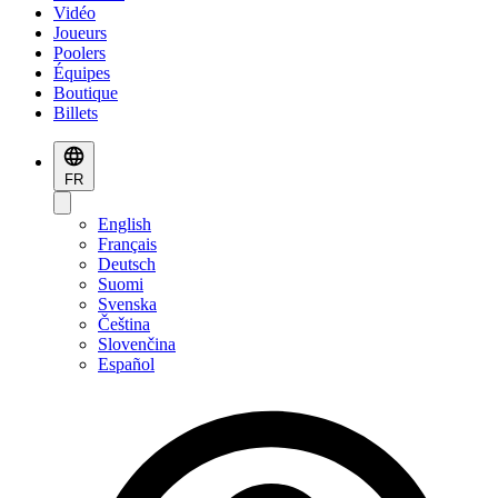
Vidéo
Joueurs
Poolers
Équipes
Boutique
Billets
FR
English
Français
Deutsch
Suomi
Svenska
Čeština
Slovenčina
Español