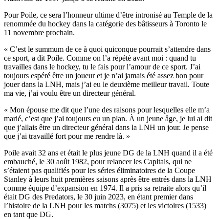
Pour Poile, ce sera l’honneur ultime d’être intronisé au Temple de la
renommée du hockey dans la catégorie des bâtisseurs à Toronto le
11 novembre prochain.
« C’est le summum de ce à quoi quiconque pourrait s’attendre dans
ce sport, a dit Poile. Comme on l’a répété avant moi : quand tu
travailles dans le hockey, tu le fais pour l’amour de ce sport. J’ai
toujours espéré être un joueur et je n’ai jamais été assez bon pour
jouer dans la LNH, mais j’ai eu le deuxième meilleur travail. Toute
ma vie, j’ai voulu être un directeur général.
« Mon épouse me dit que l’une des raisons pour lesquelles elle m’a
marié, c’est que j’ai toujours eu un plan. À un jeune âge, je lui ai dit
que j’allais être un directeur général dans la LNH un jour. Je pense
que j’ai travaillé fort pour me rendre là. »
Poile avait 32 ans et était le plus jeune DG de la LNH quand il a été
embauché, le 30 août 1982, pour relancer les Capitals, qui ne
s’étaient pas qualifiés pour les séries éliminatoires de la Coupe
Stanley à leurs huit premières saisons après être entrés dans la LNH
comme équipe d’expansion en 1974. Il a pris sa retraite alors qu’il
était DG des Predators, le 30 juin 2023, en étant premier dans
l’histoire de la LNH pour les matchs (3075) et les victoires (1533)
en tant que DG.