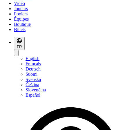
Vidéo
Joueurs
Poolers
Équipes
Boutique
Billets
FR
English
Français
Deutsch
Suomi
Svenska
Čeština
Slovenčina
Español