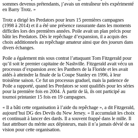
sommes devenus prétendants, j’avais un entraîneur très expérimenté
en Barry Trotz. »
Trotz a dirigé les Predators pour leurs 15 premières campagnes
(1998 à 2014) et il a été une présence rassurante dans les moments
difficiles lors des premières années. Poile avait un plan précis pour
bâtir les Predators. Dès le repêchage d’expansion, il a acquis des
choix additionnels au repêchage amateur ainsi que des joueurs dans
divers échanges.
Poile a également mis sous contrat l’attaquant Tom Fitzgerald pour
qu’il soit le premier capitaine de Nashville. Fitzgerald avait vécu un
processus d’expansion avec les Panthers de la Floride et les avait
aidés à atteindre la finale de la Coupe Stanley en 1996, à leur
troisième saison. Ce fut un processus graduel, mais la patience de
Poile a rapporté, quand les Predators se sont qualifiés pour les séries
pour la première fois en 2004. À partir de là, ils ont participé au
tournoi printanier 15 fois en 19 campagnes.
« Il a bâti cette organisation à l’aide du repêchage », a dit Fitzgerald,
aujourd’hui DG des Devils du New Jersey. « Il accumulait les choix
et continuait à lancer des dards. Il a souvent frappé dans le mille. Il
faut attribuer du mérite aux dépisteurs, mais il n’a jamais dévié de sa
vision pour cette organisation.