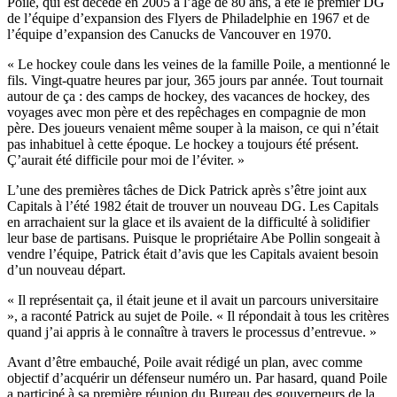
Poile, qui est décédé en 2005 à l’âge de 80 ans, a été le premier DG
de l’équipe d’expansion des Flyers de Philadelphie en 1967 et de
l’équipe d’expansion des Canucks de Vancouver en 1970.
« Le hockey coule dans les veines de la famille Poile, a mentionné le
fils. Vingt-quatre heures par jour, 365 jours par année. Tout tournait
autour de ça : des camps de hockey, des vacances de hockey, des
voyages avec mon père et des repêchages en compagnie de mon
père. Des joueurs venaient même souper à la maison, ce qui n’était
pas inhabituel à cette époque. Le hockey a toujours été présent.
Ç’aurait été difficile pour moi de l’éviter. »
L’une des premières tâches de Dick Patrick après s’être joint aux
Capitals à l’été 1982 était de trouver un nouveau DG. Les Capitals
en arrachaient sur la glace et ils avaient de la difficulté à solidifier
leur base de partisans. Puisque le propriétaire Abe Pollin songeait à
vendre l’équipe, Patrick était d’avis que les Capitals avaient besoin
d’un nouveau départ.
« Il représentait ça, il était jeune et il avait un parcours universitaire
», a raconté Patrick au sujet de Poile. « Il répondait à tous les critères
quand j’ai appris à le connaître à travers le processus d’entrevue. »
Avant d’être embauché, Poile avait rédigé un plan, avec comme
objectif d’acquérir un défenseur numéro un. Par hasard, quand Poile
a participé à sa première réunion du Bureau des gouverneurs de la