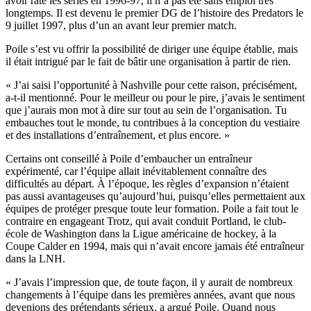
avoir raté les séries en 1996-97, il n’a pas été sans emploi très
longtemps. Il est devenu le premier DG de l’histoire des Predators le
9 juillet 1997, plus d’un an avant leur premier match.
Poile s’est vu offrir la possibilité de diriger une équipe établie, mais
il était intrigué par le fait de bâtir une organisation à partir de rien.
« J’ai saisi l’opportunité à Nashville pour cette raison, précisément,
a-t-il mentionné. Pour le meilleur ou pour le pire, j’avais le sentiment
que j’aurais mon mot à dire sur tout au sein de l’organisation. Tu
embauches tout le monde, tu contribues à la conception du vestiaire
et des installations d’entraînement, et plus encore. »
Certains ont conseillé à Poile d’embaucher un entraîneur
expérimenté, car l’équipe allait inévitablement connaître des
difficultés au départ. À l’époque, les règles d’expansion n’étaient
pas aussi avantageuses qu’aujourd’hui, puisqu’elles permettaient aux
équipes de protéger presque toute leur formation. Poile a fait tout le
contraire en engageant Trotz, qui avait conduit Portland, le club-
école de Washington dans la Ligue américaine de hockey, à la
Coupe Calder en 1994, mais qui n’avait encore jamais été entraîneur
dans la LNH.
« J’avais l’impression que, de toute façon, il y aurait de nombreux
changements à l’équipe dans les premières années, avant que nous
devenions des prétendants sérieux, a argué Poile. Quand nous