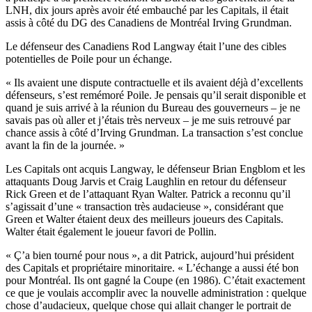
LNH, dix jours après avoir été embauché par les Capitals, il était
assis à côté du DG des Canadiens de Montréal Irving Grundman.
Le défenseur des Canadiens Rod Langway était l’une des cibles
potentielles de Poile pour un échange.
« Ils avaient une dispute contractuelle et ils avaient déjà d’excellents
défenseurs, s’est remémoré Poile. Je pensais qu’il serait disponible et
quand je suis arrivé à la réunion du Bureau des gouverneurs – je ne
savais pas où aller et j’étais très nerveux – je me suis retrouvé par
chance assis à côté d’Irving Grundman. La transaction s’est conclue
avant la fin de la journée. »
Les Capitals ont acquis Langway, le défenseur Brian Engblom et les
attaquants Doug Jarvis et Craig Laughlin en retour du défenseur
Rick Green et de l’attaquant Ryan Walter. Patrick a reconnu qu’il
s’agissait d’une « transaction très audacieuse », considérant que
Green et Walter étaient deux des meilleurs joueurs des Capitals.
Walter était également le joueur favori de Pollin.
« Ç’a bien tourné pour nous », a dit Patrick, aujourd’hui président
des Capitals et propriétaire minoritaire. « L’échange a aussi été bon
pour Montréal. Ils ont gagné la Coupe (en 1986). C’était exactement
ce que je voulais accomplir avec la nouvelle administration : quelque
chose d’audacieux, quelque chose qui allait changer le portrait de