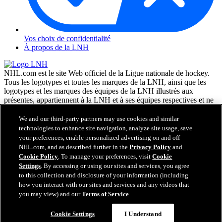
Vos choix de confidentialité
À propos de la LNH
NHL.com est le site Web officiel de la Ligue nationale de hockey.
Tous les logotypes et toutes les marques de la LNH, ainsi que les
logotypes et les marques des équipes de la LNH illustrés aux
présentes, appartiennent à la LNH et à ses équipes respectives et ne
peuvent être reproduits sans le consentement préalable écrit de NHL
Enterprises, L.P. © LNH 2026. Tous droits réservés. Tous les
We and our third-party partners may use cookies and similar
chandails d'équipe de la LNH personnalisés avec les noms des
technologies to enhance site navigation, analyze site usage, save
joueurs de la LNH et leurs numéros sont officiellement sous license
your preferences, enable personalized advertising on and off
de la LNH et de l'AJLNH. Le mot servant de marque Zamboni et la
NHL.com, and as described further in the
Privacy Policy
and
configuration de la surfaceuse Zamboni sont des marques de
Cookie Policy
. To manage your preferences, visit
Cookie
commerce déposées de Frank J. Zamboni & Co., Inc. © Frank J.
Settings
. By accessing or using our sites and services, you agree
Zamboni & Co., Inc. 2026. Tous droits réservés. Toute autre marque
to this collection and disclosure of your information (including
déposée ou tout droit d'auteur d'une tierce partie sont la propriété de
how you interact with our sites and services and any videos that
leurs auteurs respectifs. Tous droits réservés.
you may view) and our
Terms of Service
.
Cookie Settings
I Understand