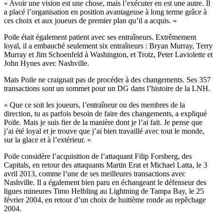
« Avoir une vision est une chose, mais l’exécuter en est une autre. Il
a placé l’organisation en position avantageuse à long terme grâce à
ces choix et aux joueurs de premier plan qu’il a acquis. »
Poile était également patient avec ses entraîneurs. Extrêmement
loyal, il a embauché seulement six entraîneurs : Bryan Murray, Terry
Murray et Jim Schoenfeld à Washington, et Trotz, Peter Laviolette et
John Hynes avec Nashville.
Mais Poile ne craignait pas de procéder à des changements. Ses 357
transactions sont un sommet pour un DG dans l’histoire de la LNH.
« Que ce soit les joueurs, l’entraîneur ou des membres de la
direction, tu as parfois besoin de faire des changements, a expliqué
Poile. Mais je suis fier de la manière dont je l’ai fait. Je pense que
j’ai été loyal et je trouve que j’ai bien travaillé avec tout le monde,
sur la glace et à l’extérieur. »
Poile considère l’acquisition de l’attaquant Filip Forsberg, des
Capitals, en retour des attaquants Martin Erat et Michael Latta, le 3
avril 2013, comme l’une de ses meilleures transactions avec
Nashville. Il a également bien paru en échangeant le défenseur des
ligues mineures Timo Helbling au Lightning de Tampa Bay, le 25
février 2004, en retour d’un choix de huitième ronde au repêchage
2004.