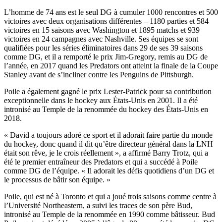
L’homme de 74 ans est le seul DG à cumuler 1000 rencontres et 500
victoires avec deux organisations différentes – 1180 parties et 584
victoires en 15 saisons avec Washington et 1895 matchs et 939
victoires en 24 campagnes avec Nashville. Ses équipes se sont
qualifiées pour les séries éliminatoires dans 29 de ses 39 saisons
comme DG, et il a remporté le prix Jim-Gregory, remis au DG de
l’année, en 2017 quand les Predators ont atteint la finale de la Coupe
Stanley avant de s’incliner contre les Penguins de Pittsburgh.
Poile a également gagné le prix Lester-Patrick pour sa contribution
exceptionnelle dans le hockey aux États-Unis en 2001. Il a été
intronisé au Temple de la renommée du hockey des États-Unis en
2018.
« David a toujours adoré ce sport et il adorait faire partie du monde
du hockey, donc quand il dit qu’être directeur général dans la LNH
était son rêve, je le crois réellement », a affirmé Barry Trotz, qui a
été le premier entraîneur des Predators et qui a succédé à Poile
comme DG de l’équipe. « Il adorait les défis quotidiens d’un DG et
le processus de bâtir son équipe. »
Poile, qui est né à Toronto et qui a joué trois saisons comme centre à
l’Université Northeastern, a suivi les traces de son père Bud,
intronisé au Temple de la renommée en 1990 comme bâtisseur. Bud