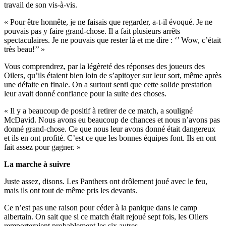
travail de son vis-à-vis.
« Pour être honnête, je ne faisais que regarder, a-t-il évoqué. Je ne
pouvais pas y faire grand-chose. Il a fait plusieurs arrêts
spectaculaires. Je ne pouvais que rester là et me dire : ‘’ Wow, c’était
très beau!’’ »
Vous comprendrez, par la légèreté des réponses des joueurs des
Oilers, qu’ils étaient bien loin de s’apitoyer sur leur sort, même après
une défaite en finale. On a surtout senti que cette solide prestation
leur avait donné confiance pour la suite des choses.
« Il y a beaucoup de positif à retirer de ce match, a souligné
McDavid. Nous avons eu beaucoup de chances et nous n’avons pas
donné grand-chose. Ce que nous leur avons donné était dangereux
et ils en ont profité. C’est ce que les bonnes équipes font. Ils en ont
fait assez pour gagner. »
La marche à suivre
Juste assez, disons. Les Panthers ont drôlement joué avec le feu,
mais ils ont tout de même pris les devants.
Ce n’est pas une raison pour céder à la panique dans le camp
albertain. On sait que si ce match était rejoué sept fois, les Oilers
remporteraient probablement les six autres.