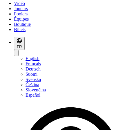
Vidéo
Joueurs
Poolers
Équipes
Boutique
Billets
FR
English
Français
Deutsch
Suomi
Svenska
Čeština
Slovenčina
Español