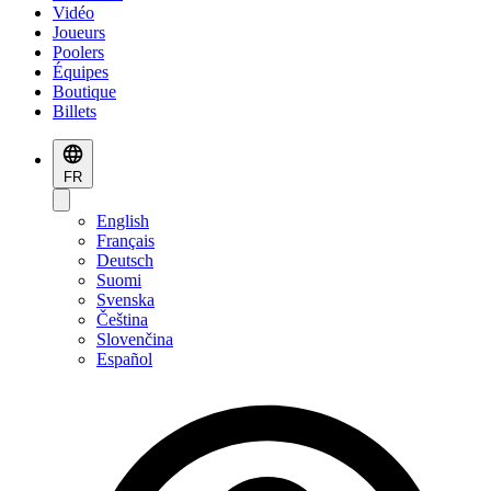
Vidéo
Joueurs
Poolers
Équipes
Boutique
Billets
FR
English
Français
Deutsch
Suomi
Svenska
Čeština
Slovenčina
Español