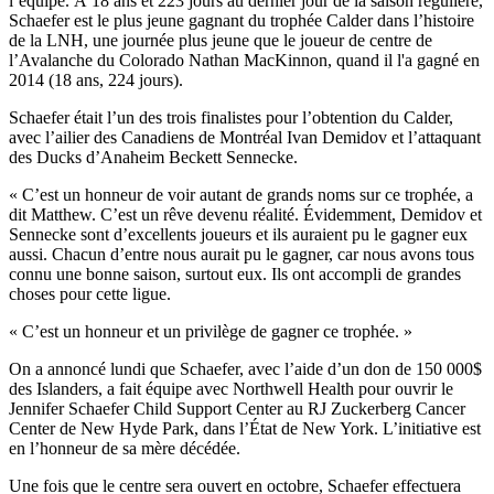
l’équipe. À 18 ans et 223 jours au dernier jour de la saison régulière,
Schaefer est le plus jeune gagnant du trophée Calder dans l’histoire
de la LNH, une journée plus jeune que le joueur de centre de
l’Avalanche du Colorado Nathan MacKinnon, quand il l'a gagné en
2014 (18 ans, 224 jours).
Schaefer était l’un des trois finalistes pour l’obtention du Calder,
avec l’ailier des Canadiens de Montréal Ivan Demidov et l’attaquant
des Ducks d’Anaheim Beckett Sennecke.
« C’est un honneur de voir autant de grands noms sur ce trophée, a
dit Matthew. C’est un rêve devenu réalité. Évidemment, Demidov et
Sennecke sont d’excellents joueurs et ils auraient pu le gagner eux
aussi. Chacun d’entre nous aurait pu le gagner, car nous avons tous
connu une bonne saison, surtout eux. Ils ont accompli de grandes
choses pour cette ligue.
« C’est un honneur et un privilège de gagner ce trophée. »
On a annoncé lundi que Schaefer, avec l’aide d’un don de 150 000$
des Islanders, a fait équipe avec Northwell Health pour ouvrir le
Jennifer Schaefer Child Support Center au RJ Zuckerberg Cancer
Center de New Hyde Park, dans l’État de New York. L’initiative est
en l’honneur de sa mère décédée.
Une fois que le centre sera ouvert en octobre, Schaefer effectuera