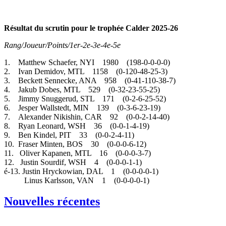
Résultat du scrutin pour le trophée Calder 2025-26
Rang/Joueur/Points/1er-2e-3e-4e-5e
1. Matthew Schaefer, NYI 1980 (198-0-0-0-0)
2. Ivan Demidov, MTL 1158 (0-120-48-25-3)
3. Beckett Sennecke, ANA 958 (0-41-110-38-7)
4. Jakub Dobes, MTL 529 (0-32-23-55-25)
5. Jimmy Snuggerud, STL 171 (0-2-6-25-52)
6. Jesper Wallstedt, MIN 139 (0-3-6-23-19)
7. Alexander Nikishin, CAR 92 (0-0-2-14-40)
8. Ryan Leonard, WSH 36 (0-0-1-4-19)
9. Ben Kindel, PIT 33 (0-0-2-4-11)
10. Fraser Minten, BOS 30 (0-0-0-6-12)
11. Oliver Kapanen, MTL 16 (0-0-0-3-7)
12. Justin Sourdif, WSH 4 (0-0-0-1-1)
é-13. Justin Hryckowian, DAL 1 (0-0-0-0-1)
Linus Karlsson, VAN 1 (0-0-0-0-1)
Nouvelles récentes