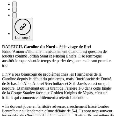
Lien copié
RALEIGH, Caroline du Nord –
Si le visage de Rod
Brind’Amour s’illumine immédiatement quand il est question de
joueurs comme Jordan Staal et Nikolaj Ehlers, il se renfrogne
aussitôt lorsque vient le temps de parler des joueurs de son premier
trio.
Il n’y a pas beaucoup de problèmes chez les Hurricanes de la
Caroline depuis le début du printemps, mais l’inefficacité de l’unité
de Sebastian Aho, Andrei Svechnikov et Seth Jarvis en est un qui
perdure. Et maintenant qu’ils tirent de l’arrière 1-0 dans cette finale
de la Coupe Stanley face aux Golden Knights de Vegas, c’est un
irritant qui commence drôlement à retenir l’attention.
« Ils doivent jouer en territoire adverse, a sèchement laissé tomber
l’entraîneur au lendemain d’une défaite de 5-4. Ils sont trop souvent
incapables de s’installer dans l’autre zone… Parfois, ils ont même de