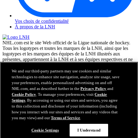
Vos choix de confidentialité
À propos de la LNH
NHL.com est le site Web officiel de la Ligue nationale de hockey.
Tous les logotypes et toutes les marques de la LNH, ainsi que les
logotypes et les marques des équipes de la LNH illustrés aux
présentes, appartiennent à la LNH et à ses équipes respectives et ne
peuvent être reproduits sans le consentement préalable écrit de NHL
Enterprises, L.P. © LNH 2026. Tous droits réservés. Tous les
We and our third-party partners may use cookies and similar
chandails d'équipe de la LNH personnalisés avec les noms des
technologies to enhance site navigation, analyze site usage, save
joueurs de la LNH et leurs numéros sont officiellement sous license
your preferences, enable personalized advertising on and off
de la LNH et de l'AJLNH. Le mot servant de marque Zamboni et la
NHL.com, and as described further in the
Privacy Policy
and
configuration de la surfaceuse Zamboni sont des marques de
Cookie Policy
. To manage your preferences, visit
Cookie
commerce déposées de Frank J. Zamboni & Co., Inc. © Frank J.
Settings
. By accessing or using our sites and services, you agree
Zamboni & Co., Inc. 2026. Tous droits réservés. Toute autre marque
to this collection and disclosure of your information (including
déposée ou tout droit d'auteur d'une tierce partie sont la propriété de
how you interact with our sites and services and any videos that
leurs auteurs respectifs. Tous droits réservés.
you may view) and our
Terms of Service
.
Cookie Settings
I Understand
Fermer