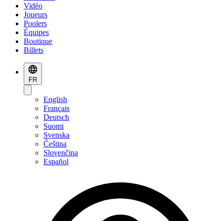
Vidéo
Joueurs
Poolers
Équipes
Boutique
Billets
FR
English
Français
Deutsch
Suomi
Svenska
Čeština
Slovenčina
Español