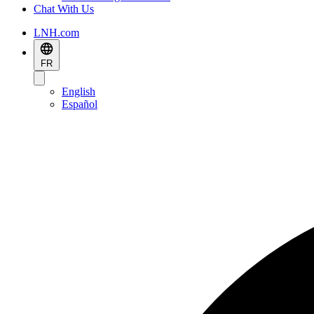
Chat With Us
LNH.com
FR
English
Español