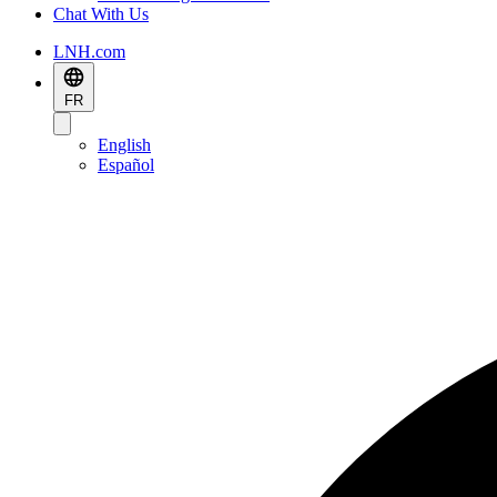
Chat With Us
LNH.com
FR
English
Español