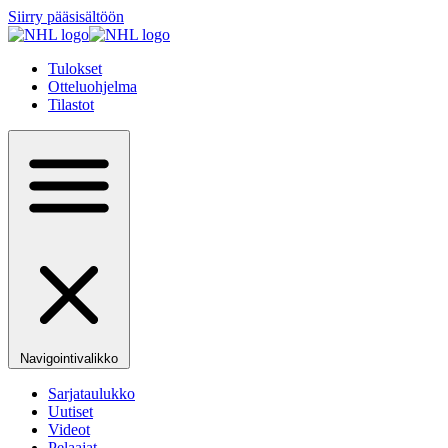
Siirry pääsisältöön
Tulokset
Otteluohjelma
Tilastot
Navigointivalikko
Sarjataulukko
Uutiset
Videot
Pelaajat