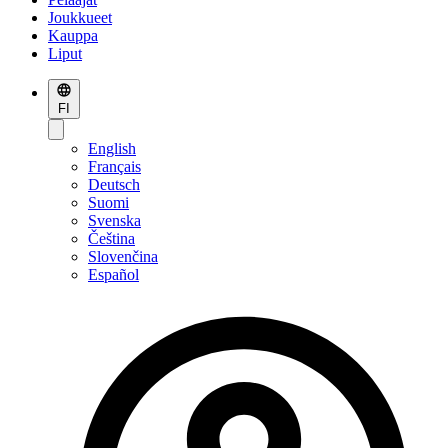
Joukkueet
Kauppa
Liput
FI
English
Français
Deutsch
Suomi
Svenska
Čeština
Slovenčina
Español