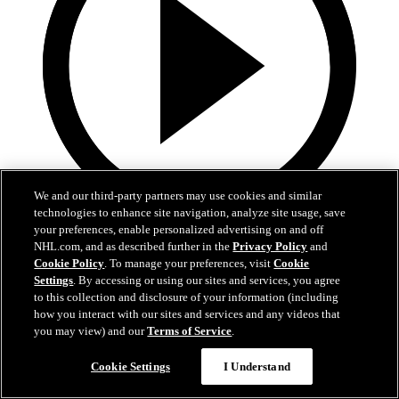
We and our third-party partners may use cookies and similar
technologies to enhance site navigation, analyze site usage, save
your preferences, enable personalized advertising on and off
2:11
NHL.com, and as described further in the
Privacy Policy
and
Cookie Policy
. To manage your preferences, visit
Cookie
Granlundin neljän pisteen ilta
Settings
. By accessing or using our sites and services, you agree
to this collection and disclosure of your information (including
ANA-EDM: Granlund tekee maalin ja pohjustaa kolme
how you interact with our sites and services and any videos that
you may view) and our
Terms of Service
.
25. huhti 2026
Cookie Settings
I Understand