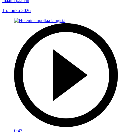
maalin päähän
15. touko 2026
0:43