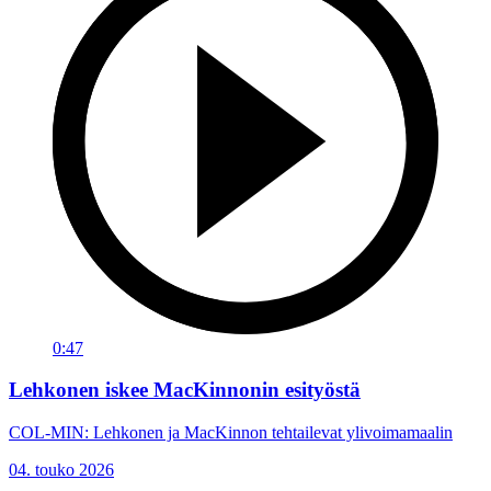
0:47
Lehkonen iskee MacKinnonin esityöstä
COL-MIN: Lehkonen ja MacKinnon tehtailevat ylivoimamaalin
04. touko 2026