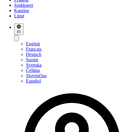
Joukkueet
Kauppa
Liput
FI
English
Français
Deutsch
Suomi
Svenska
Čeština
Slovenčina
Español