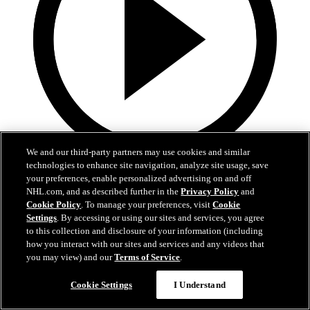
We and our third-party partners may use cookies and similar
technologies to enhance site navigation, analyze site usage, save
0:55
your preferences, enable personalized advertising on and off
NHL.com, and as described further in the
Privacy Policy
and
Crosby petaa paikan MacKinnonille
Cookie Policy
. To manage your preferences, visit
Cookie
Settings
. By accessing or using our sites and services, you agree
FIN-CAN: MacKinnon laukoo kiekon häkkiin Crosbyn tarjoilusta
to this collection and disclosure of your information (including
how you interact with our sites and services and any videos that
17. helmi 2025
you may view) and our
Terms of Service
.
Cookie Settings
I Understand