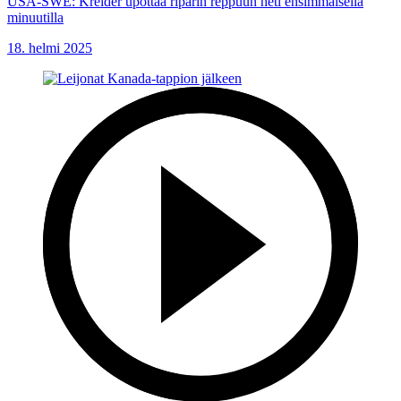
USA-SWE: Kreider upottaa riparin reppuun heti ensimmäisellä
minuutilla
18. helmi 2025