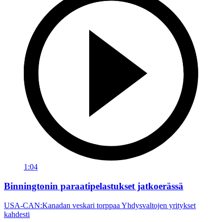
1:04
Binningtonin paraatipelastukset jatkoerässä
USA-CAN:Kanadan veskari torppaa Yhdysvaltojen yritykset
kahdesti