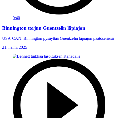
0:40
Binnington torjuu Guentzelin läpiajon
USA-CAN: Binnington pysäyttää Guentzelin läpiajon päätöserässä
21. helmi 2025