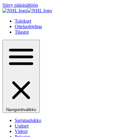
Siirry pääsisältöön
Tulokset
Otteluohjelma
Tilastot
Navigointivalikko
Sarjataulukko
Uutiset
Videot
Pelaajat