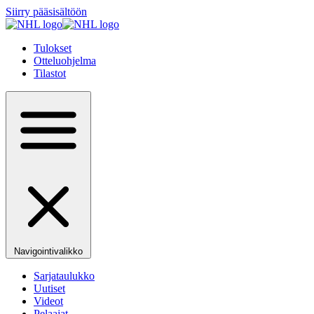
Siirry pääsisältöön
Tulokset
Otteluohjelma
Tilastot
Navigointivalikko
Sarjataulukko
Uutiset
Videot
Pelaajat