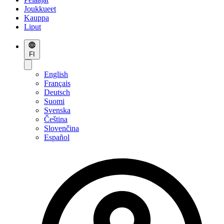
Joukkueet
Kauppa
Liput
FI
English
Français
Deutsch
Suomi
Svenska
Čeština
Slovenčina
Español