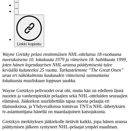
Linkki kopioitu
Wayne Gretzky pelasi ensimmäisen NHL-ottelunsa 18-vuotiaana
nuorukaisena 10. lokakuuta 1979 ja viimeisen 18. huhtikuuta 1999,
joten hänen legendaarisen NHL-uransa päättymisestä tulee
keväällä kuluneeksi 25 vuotta. Tarkastelemme ”The Great Onen”
uraa eri näkökulmista kuukauden viimeisenä sunnuntaina
lokakuusta maaliskuun loppuun saakka.
Wayne Gretzkyn pelivuodet ovat ohi, mutta hän on edelleen läsnä
nuorien ja vanhempienkin pelaajien sekä NHL-otteluiden seuraajien
elämässä. Jääkiekon suurlähettiläs tapaa nuoria pelaajia eri
tilaisuuksissa, ja Yhdysvalloissa toimivan TNT:n NHL-lähetyksien
tv-asiantuntijana hänellä on maanlaajuinen katsojakunta.
Gretzkyn merkityksen jääkiekolle tietävät kaikki, jopa hänen uransa
päättymisen jälkeen syntyneet NHL-pelaajat ympäri maailman.