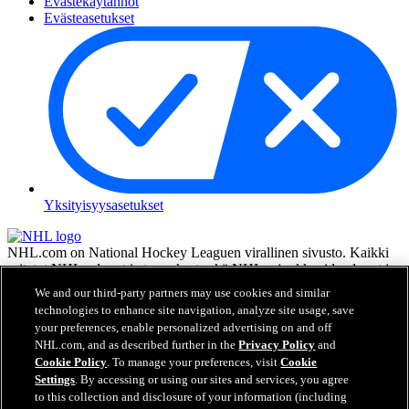
Evästekäytännöt
Evästeasetukset
Yksityisyysasetukset
NHL.com on National Hockey Leaguen virallinen sivusto. Kaikki
esitetyt NHL:n logot ja tunnukset sekä NHL:n joukkueiden logot ja
tunnukset ovat NHL:n ja sen joukkueiden omaisuutta, eikä niitä saa
We and our third-party partners may use cookies and similar
toisintaa ilman NHL Enterprises, L.P.:n hyväksyntää. © NHL 2026.
technologies to enhance site navigation, analyze site usage, save
Kaikki oikeudet pidätetään. Kaikki NHL-joukkueiden pelaajien
your preferences, enable personalized advertising on and off
nimillä ja numeroilla varustetut pelipaidat ovat virallisesti NHL:n ja
NHL.com, and as described further in the
Privacy Policy
and
NHLPA:n lisenssin alla. Zambonin merkki ja Zamboni-jääkoneen
Cookie Policy
. To manage your preferences, visit
Cookie
rakenne ovat rekisteröityjä tavaramerkkejä, jotka omistaa Frank J.
Settings
. By accessing or using our sites and services, you agree
Zamboni & Co., Inc. © Frank J. Zamboni & Co., Inc. 2026. Kaikki
to this collection and disclosure of your information (including
oikeudet pidätetään. Kaikki muut kolmannen osapuolen