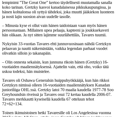
lempinimi ”The Great One” kertoo täydellisesti muutamalla sanalla
koko tarinan. Gretzky kasvoi kanadalaisessa pikkukaupungissa, ja
hänen kohtalonsa oli syttyä tähdeksi, joka muutti jääkiekon luonteen
ja nosti lajin suosion aivan uudelle tasolle.
– Minusta kyse ei ollut vain hänen taidoistaan vaan myös hänen
persoonastaan. Millainen upea pelaaja, kapteeni ja joukkuekaveri
hän olikaan. Ja nyt sitten lajimme suurlähettiläs, Tavares tuumii.
Nykyisin 33-vuotias Tavares ehti junnuvuosinaan nähdä Gretzkyn
pelaavan ja nautti näkemästään, vaikka legendan parhaat vuodet
olivatkin silloin jo takanapäin.
– Olin onnesta sekaisin, kun junnuna rikoin hänen (Gretzky) 16-
vuotiaiden maaliennätyksensä. Ajattelin vain, että oho, voiko tätä
uskoa todeksi, hän muistelee.
Tavares oli Oshawa Generalsin huippuhyökkääjä, kun hän rikkoi
Gretzkyn nimissä olleen 16-vuotiaiden maaliennätyksen Kanadan
junioriliiga OHL:ssä. Gretzky latoi 70 maalia kaudella 1977-78 Soo
Greyhoundsin riveissä ja Tavares osui 72 kertaa kaudella 2006-07.
Tavares merkkautti kyseisellä kaudella 67 otteluun tehot
72+62=134.
Toinen ikimuistoinen hetki Tavaresille oli Los Angelesissa vuonna