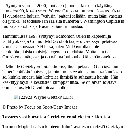
– Synnyin vuonna 2000, mutta en junnuna koskaan käyttänyt
numeroa 99, koska se on Wayne Gretzkyn numero. Joskus 10- tai
11-vuotiaana halusin ”ysiysin” paitani selkään, mutta isäni vastaus
oli jyrkkä ”et todellakaan saa sitä numeroa”, Washington Capitalsin
ruotsalaispuolustaja Rasmus Sandin muistaa.
Tammikuussa 1997 syntynyt Edmonton Oilersin kapteeni ja
tähtihyökkääjä Connor McDavid oli taapero Gretzkyn pelatessa
viimeisiä kausiaan NHL:ssä, joten McDavidilla ei ole
henkilökohtaisia muistoja legendan otteluista. Mutta hän tietää
Gretzkyn ennätykset ja on nähnyt huippuhetkiä tämän otteluista.
– Minulle Gretzky on jotenkin myyttinen pelaaja. Olen tavannut
hänet henkilökohtaisesti, ja minuun tekee aina suuren vaikutuksen
se, kuinka upeasti hän kohtelee ihmisiä ja suhtautuu heihin. Hän
keskittyy täysillä keskustelukumppaniinsa. Se on aivan loistava
ominaisuus, McDavid toteaa ihaillen.
©
Photo by Focus on Sport/Getty Images
Tavares yksi harvoista Gretzkyn ennätyksien rikkojista
Toronto Maple Leafsin kapteeni John Tavaresin mielestä Gretzkyn