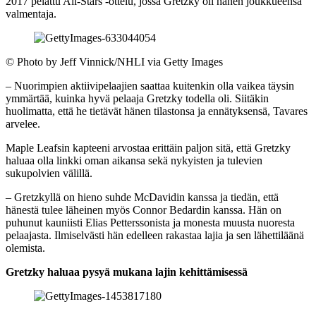
2017 pelattu All-Stars -ottelu, jossa Gretzky oli hänen joukkueensa
valmentaja.
©
Photo by Jeff Vinnick/NHLI via Getty Images
– Nuorimpien aktiivipelaajien saattaa kuitenkin olla vaikea täysin
ymmärtää, kuinka hyvä pelaaja Gretzky todella oli. Siitäkin
huolimatta, että he tietävät hänen tilastonsa ja ennätyksensä, Tavares
arvelee.
Maple Leafsin kapteeni arvostaa erittäin paljon sitä, että Gretzky
haluaa olla linkki oman aikansa sekä nykyisten ja tulevien
sukupolvien välillä.
– Gretzkyllä on hieno suhde McDavidin kanssa ja tiedän, että
hänestä tulee läheinen myös Connor Bedardin kanssa. Hän on
puhunut kauniisti Elias Petterssonista ja monesta muusta nuoresta
pelaajasta. Ilmiselvästi hän edelleen rakastaa lajia ja sen lähettiläänä
olemista.
Gretzky haluaa pysyä mukana lajin kehittämisessä