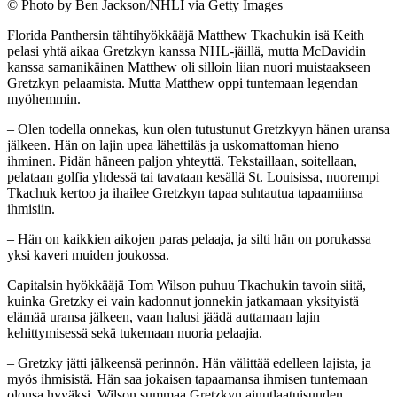
©
Photo by Ben Jackson/NHLI via Getty Images
Florida Panthersin tähtihyökkääjä Matthew Tkachukin isä Keith
pelasi yhtä aikaa Gretzkyn kanssa NHL-jäillä, mutta McDavidin
kanssa samanikäinen Matthew oli silloin liian nuori muistaakseen
Gretzkyn pelaamista. Mutta Matthew oppi tuntemaan legendan
myöhemmin.
– Olen todella onnekas, kun olen tutustunut Gretzkyyn hänen uransa
jälkeen. Hän on lajin upea lähettiläs ja uskomattoman hieno
ihminen. Pidän häneen paljon yhteyttä. Tekstaillaan, soitellaan,
pelataan golfia yhdessä tai tavataan kesällä St. Louisissa, nuorempi
Tkachuk kertoo ja ihailee Gretzkyn tapaa suhtautua tapaamiinsa
ihmisiin.
– Hän on kaikkien aikojen paras pelaaja, ja silti hän on porukassa
yksi kaveri muiden joukossa.
Capitalsin hyökkääjä Tom Wilson puhuu Tkachukin tavoin siitä,
kuinka Gretzky ei vain kadonnut jonnekin jatkamaan yksityistä
elämää uransa jälkeen, vaan halusi jäädä auttamaan lajin
kehittymisessä sekä tukemaan nuoria pelaajia.
– Gretzky jätti jälkeensä perinnön. Hän välittää edelleen lajista, ja
myös ihmisistä. Hän saa jokaisen tapaamansa ihmisen tuntemaan
olonsa hyväksi, Wilson summaa Gretzkyn ainutlaatuisuuden.