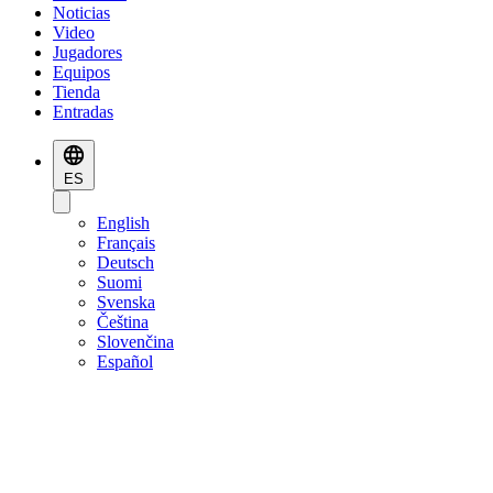
Noticias
Video
Jugadores
Equipos
Tienda
Entradas
ES
English
Français
Deutsch
Suomi
Svenska
Čeština
Slovenčina
Español