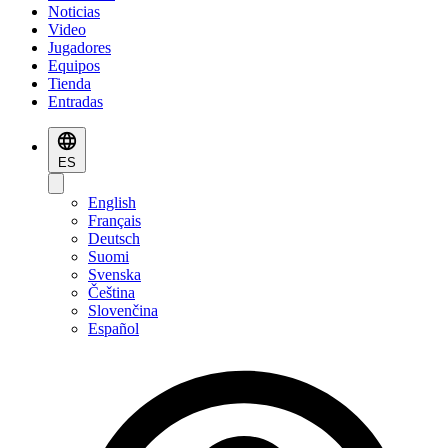
Noticias
Video
Jugadores
Equipos
Tienda
Entradas
ES
English
Français
Deutsch
Suomi
Svenska
Čeština
Slovenčina
Español