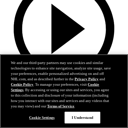
We and our third-party partners may use cookies and similar
technologies to enhance site navigation, analyze site usage, save
your preferences, enable personalized advertising on and off
NHL.com, and as described further in the
Privacy Policy
and
1:14
Cookie Policy
. To manage your preferences, visit
Cookie
Settings
. By accessing or using our sites and services, you agree
Wallstedt, Wild rumbo a la Segunda Ronda
to this collection and disclosure of your information (including
how you interact with our sites and services and any videos that
Minnesota eliminó a Dallas luego de seis grandes juegos
you may view) and our
Terms of Service
.
01 may. 2026
Cookie Settings
I Understand