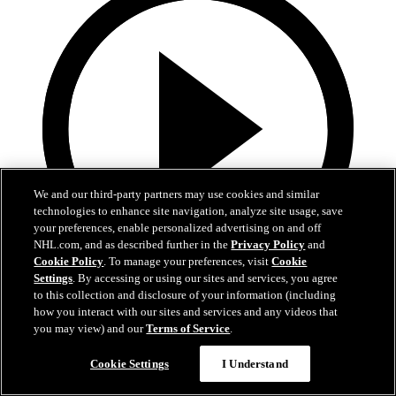
We and our third-party partners may use cookies and similar
technologies to enhance site navigation, analyze site usage, save
your preferences, enable personalized advertising on and off
NHL.com, and as described further in the
Privacy Policy
and
Cookie Policy
. To manage your preferences, visit
Cookie
Settings
. By accessing or using our sites and services, you agree
1:14
to this collection and disclosure of your information (including
how you interact with our sites and services and any videos that
Wallstedt, Wild rumbo a la Segunda Ronda
you may view) and our
Terms of Service
.
Minnesota eliminó a Dallas luego de seis grandes juegos
Cookie Settings
I Understand
01 may. 2026