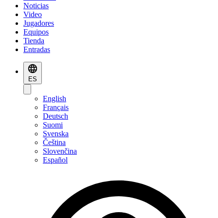
Noticias
Video
Jugadores
Equipos
Tienda
Entradas
ES
English
Français
Deutsch
Suomi
Svenska
Čeština
Slovenčina
Español