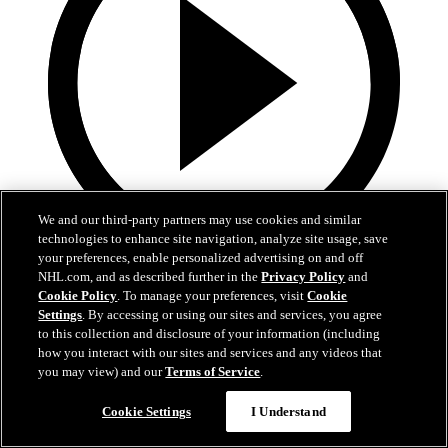
We and our third-party partners may use cookies and similar
technologies to enhance site navigation, analyze site usage, save
your preferences, enable personalized advertising on and off
1:14
NHL.com, and as described further in the
Privacy Policy
and
Cookie Policy
. To manage your preferences, visit
Cookie
Wallstedt, Wild rumbo a la Segunda Ronda
Settings
. By accessing or using our sites and services, you agree
to this collection and disclosure of your information (including
Minnesota eliminó a Dallas luego de seis grandes juegos
how you interact with our sites and services and any videos that
you may view) and our
Terms of Service
.
01 may. 2026
Cookie Settings
I Understand