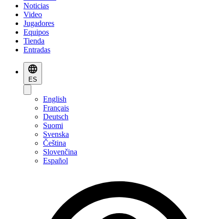
Noticias
Video
Jugadores
Equipos
Tienda
Entradas
ES
English
Français
Deutsch
Suomi
Svenska
Čeština
Slovenčina
Español